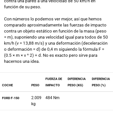
contra una pared a una velocidad de 50 km/h en
función de su peso.
Con números lo podemos ver mejor, así que hemos
comparado aproximadamente las fuerzas de impacto
contra un objeto estático en función de la masa (peso
= m), suponiendo una velocidad igual para todos de 50
km/h (v = 13,88 m/s) y una deformación (deceleración
o deformación = d) de 0,4 m siguiendo la fórmula F =
(0.5 × m × v ^ 2) ÷ d. No es exacto pero sirve para
hacernos una idea.
FUERZA DE
DIFERENCIA
DIFERENCIA
COCHE
PESO
IMPACTO
PESO (KG)
PESO (%)
2.009
484 Nm
FORD F-150
kg