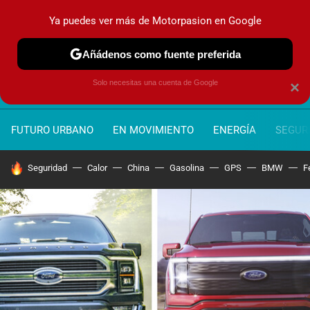
Ya puedes ver más de Motorpasion en Google
MENÚ
NUEVO
Añádenos como fuente preferida
Solo necesitas una cuenta de Google
×
FUTURO URBANO
EN MOVIMIENTO
ENERGÍA
SEGURI
HOY SE HABLA DE
Seguridad
Calor
China
Gasolina
GPS
BMW
F