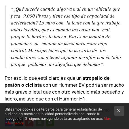
"¿Qué sucede cuando algo va mal en un vehículo que
pesa 9.000 libras y tiene ese tipo de capacidad de
aceleración? Lo miro con la lente con la que trabajo
todos los días, que es cuando las cosas van mal,
porque lo harán y lo hacen. Eso es un montón de
potencia y un montón de masa para estar bajo
control. Mi sospecha es que la mayoría de los
conductores van a tener algunos desafíos con él. Sólo
porque podamos, no significa que debamos".
Por eso, lo que está claro es que un
atropello de
peatón o ciclista
con un Hummer EV podría ser mucho
más grave o letal que con otro vehículo más pequeño y
ligero, incluso que con el Hummer H1.
Utilizamos cookies de terceros para generar estadísticas de
TEMAS
Futuro en movimiento
En movimiento
audiencia y mostrar publicidad personalizada analizando tu
navegación. Si sigues navegando estarás aceptando su uso.
Más
información