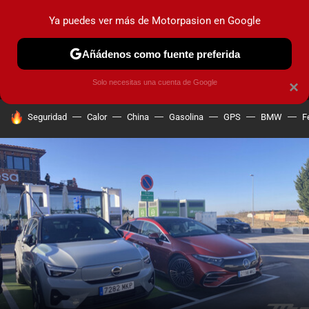
Ya puedes ver más de Motorpasion en Google
MENÚ
NUEVO
Añádenos como fuente preferida
PRUEBAS
COCHES ELÉCTRICOS
OBSERVATORIO
F1
Solo necesitas una cuenta de Google
×
HOY SE HABLA DE
Seguridad
Calor
China
Gasolina
GPS
BMW
F