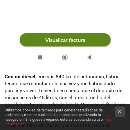
Con mi diésel
, con sus 840 km de autonomía, habría
tenido que repostar sólo una vez y me habría dado
para ir y volver. Teniendo en cuenta que el depósito de
mi coche es de 45 litros, con el precio medio del
gasóleo en España a día de hoy (1,49 euros el litro) son
Utilizamos cookies de terceros para generar estadísticas de
unos
67 euros.
audiencia y mostrar publicidad personalizada analizando tu
navegación. Si sigues navegando estarás aceptando su uso.
Más
información
Y hay que tener en cuenta que con el eléctrico en