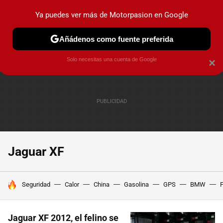
Ya puedes ver más de Motorpasion en Google
PRUEBAS
COCHES ELÉCTRICOS
OBSERVATORIO
F1
Añádenos como fuente preferida
Solo necesitas una cuenta de Google
×
Jaguar XF
HOY SE HABLA DE
Seguridad
Calor
China
Gasolina
GPS
BMW
F
Jaguar XF 2012, el felino se