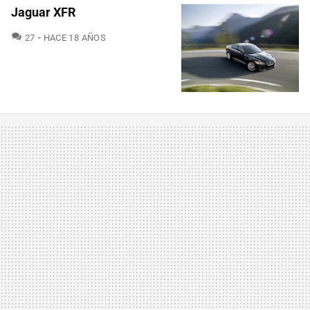
Jaguar XFR
COMENTARIOS
27
HACE 18 AÑOS