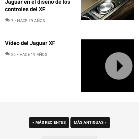
Jaguar en el diseño de los
controles del XF
COMENTARIOS
7
HACE 19 AÑOS
Vídeo del Jaguar XF
COMENTARIOS
26
HACE 19 AÑOS
«
MÁS RECIENTES
MÁS ANTIGUAS
»