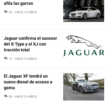
afila las garras
COMENTARIOS
26
HACE 15 AÑOS
Jaguar confirma el sucesor
del X-Type y el XJ con
tracción total
COMENTARIOS
17
HACE 15 AÑOS
El Jaguar XF tendrá un
nuevo diesel de acceso a
gama
COMENTARIOS
35
HACE 15 AÑOS