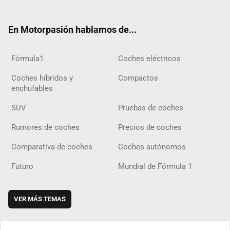
ter
ebo
ube
agra
gra
boar
ok
ok
m
m
d
En Motorpasión hablamos de...
Fórmula1
Coches eléctricos
Coches híbridos y
Compactos
enchufables
SUV
Pruebas de coches
Rumores de coches
Precios de coches
Comparativa de coches
Coches autónomos
Futuro
Mundial de Fórmula 1
VER MÁS TEMAS