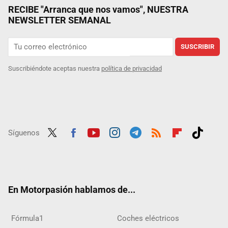
RECIBE "Arranca que nos vamos", NUESTRA
NEWSLETTER SEMANAL
SUSCRIBIR
Suscribiéndote aceptas nuestra
política de privacidad
Síguenos
Twit
Fac
Yout
Inst
Tele
RSS
Flip
Tikt
ter
ebo
ube
agra
gra
boar
ok
ok
m
m
d
En Motorpasión hablamos de...
Fórmula1
Coches eléctricos