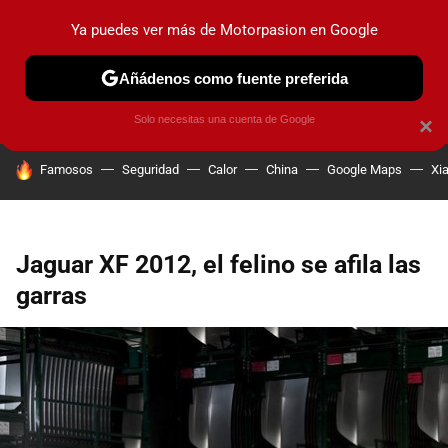
Ya puedes ver más de Motorpasion en Google
PRUEBAS
COCHES ELÉCTRICOS
OBSERVATORIO
F1
Añádenos como fuente preferida
Solo necesitas una cuenta de Google
×
HOY SE HABLA DE
Famosos
Seguridad
Calor
China
Google Maps
Xi
Jaguar XF 2012, el felino se afila las
garras