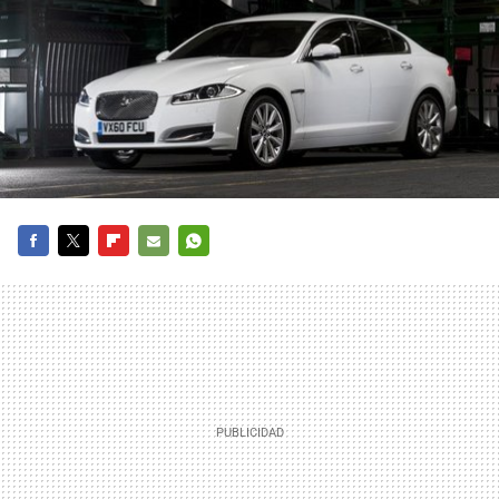
FACEBOOK
TWITTER
FLIPBOARD
E-
WHATSAPP
MAIL