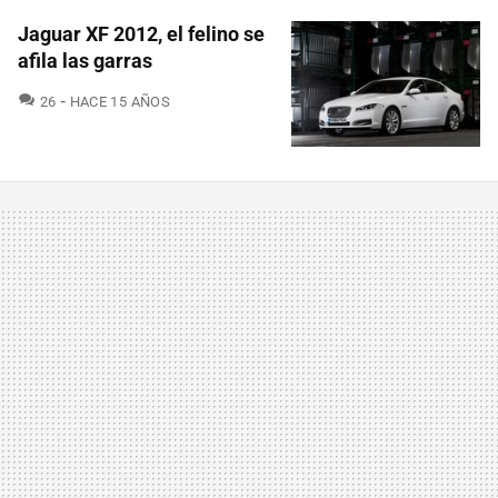
Jaguar XF 2012, el felino se
afila las garras
COMENTARIOS
26
HACE 15 AÑOS