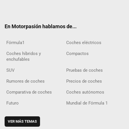
Twit
Fac
Yout
Inst
Tele
RSS
Flip
Tikt
ter
ebo
ube
agra
gra
boar
ok
ok
m
m
d
En Motorpasión hablamos de...
Fórmula1
Coches eléctricos
Coches híbridos y
Compactos
enchufables
SUV
Pruebas de coches
Rumores de coches
Precios de coches
Comparativa de coches
Coches autónomos
Futuro
Mundial de Fórmula 1
VER MÁS TEMAS