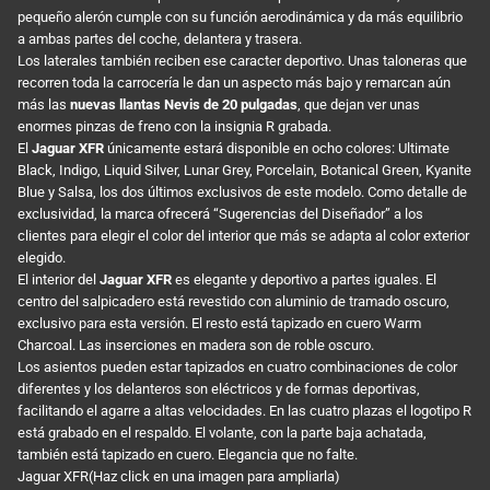
pequeño alerón cumple con su función aerodinámica y da más equilibrio
a ambas partes del coche, delantera y trasera.
Los laterales también reciben ese caracter deportivo. Unas taloneras que
recorren toda la carrocería le dan un aspecto más bajo y remarcan aún
más las
nuevas llantas Nevis de 20 pulgadas
, que dejan ver unas
enormes pinzas de freno con la insignia R grabada.
El
Jaguar XFR
únicamente estará disponible en ocho colores: Ultimate
Black, Indigo, Liquid Silver, Lunar Grey, Porcelain, Botanical Green, Kyanite
Blue y Salsa, los dos últimos exclusivos de este modelo. Como detalle de
exclusividad, la marca ofrecerá “Sugerencias del Diseñador” a los
clientes para elegir el color del interior que más se adapta al color exterior
elegido.
El interior del
Jaguar XFR
es elegante y deportivo a partes iguales. El
centro del salpicadero está revestido con aluminio de tramado oscuro,
exclusivo para esta versión. El resto está tapizado en cuero Warm
Charcoal. Las inserciones en madera son de roble oscuro.
Los asientos pueden estar tapizados en cuatro combinaciones de color
diferentes y los delanteros son eléctricos y de formas deportivas,
facilitando el agarre a altas velocidades. En las cuatro plazas el logotipo R
está grabado en el respaldo. El volante, con la parte baja achatada,
también está tapizado en cuero. Elegancia que no falte.
Jaguar XFR(Haz click en una imagen para ampliarla)