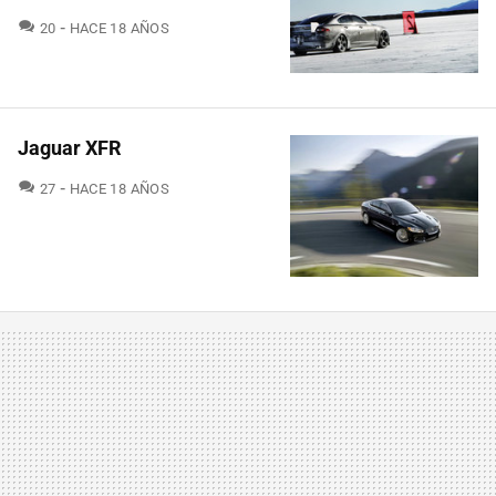
COMENTARIOS
20
HACE 18 AÑOS
Jaguar XFR
COMENTARIOS
27
HACE 18 AÑOS