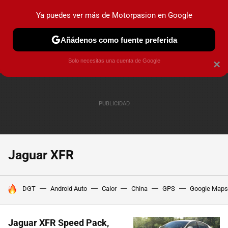
Ya puedes ver más de Motorpasion en Google
PRUEBAS
COCHES ELÉCTRICOS
OBSERVATORIO
F1
Añádenos como fuente preferida
Solo necesitas una cuenta de Google
×
Jaguar XFR
HOY SE HABLA DE
DGT
Android Auto
Calor
China
GPS
Google Maps
Jaguar XFR Speed Pack,