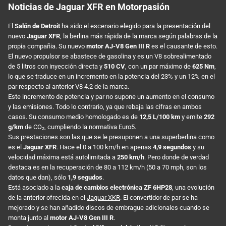
Noticias de Jaguar XFR en Motorpasión
El
Salón de Detroit
ha sido el escenario elegido para la presentación del
nuevo
Jaguar XFR
, la berlina más rápida de la marca según palabras de la
propia compañia. Su nuevo
motor AJ-V8 Gen III R
es el causante de esto.
El nuevo propulsor se abastece de gasolina y es un V8 sobrealimentado
de 5 litros con inyección directa y
510 CV
, con un par máximo de
625 Nm
,
lo que se traduce en un incremento en la potencia del 23% y un 12% en el
par respecto al anterior V8 4.2 de la marca.
Este incremento de potencia y par no supone un aumento en el consumo
y las emisiones. Todo lo contrario, ya que rebaja las cifras en ambos
casos. Su consumo medio homologado es de
12,5 L/100 km
y emite
292
g/km
de CO₂, cumpliendo la normativa Euro5.
Sus prestaciones son las que se le presuponen a una superberlina como
es el
Jaguar XFR
. Hace el 0 a 100 km/h en apenas
4,9 segundos
y su
velocidad máxima está autolimitada a
250 km/h
. Pero donde de verdad
destaca es en la recuperación de 80 a 112 km/h (50 a 70 mph, son los
datos que dan), sólo
1,9 segudos
.
Está asociado a la
caja de cambios electrónica ZF 6HP28
, una evolución
de la anterior ofrecida en el
Jaguar XKR
. El convertidor de par se ha
mejorado y se han añadido discos de embrague adicionales cuando se
monta junto al
motor AJ-V8 Gen III R
.