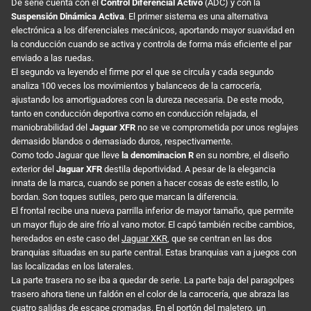
De serie cuenta con el
Control Diferencial Activo
(ADC) y con la
Suspensión Dinámica Activa
. El primer sistema es una alternativa
electrónica a los diferenciales mecánicos, aportando mayor suavidad en
la conducción cuando se activa y controla de forma más eficiente el par
enviado a las ruedas.
El segundo va leyendo el firme por el que se circula y cada segundo
analiza 100 veces los movimientos y balanceos de la carrocería,
ajustando los amortiguadores con la dureza necesaria. De este modo,
tanto en conducción deportiva como en conducción relajada, el
maniobrabilidad del
Jaguar XFR
no se ve comprometida por unos reglajes
demasido blandos o demasiado duros, respectivamente.
Como todo Jaguar que lleve
la denominacion R
en su nombre, el diseño
exterior del
Jaguar XFR
destila deportividad. A pesar de la elegancia
innata de la marca, cuando se ponen a hacer cosas de este estilo, lo
bordan. Son toques sutiles, pero que marcan la diferencia.
El frontal recibe una nueva parrilla inferior de mayor tamaño, que permite
un mayor flujo de aire frío al vano motor. El capó también recibe cambios,
heredados en este caso del
Jaguar XKR
, que se centran en las dos
branquias situadas en su parte central. Estas branquias van a juegos con
las localizadas en los laterales.
La parte trasera no se iba a quedar de serie. La parte baja del paragolpes
trasero ahora tiene un faldón en el color de la carrocería, que abraza las
cuatro salidas de escape cromadas. En el portón del maletero, un