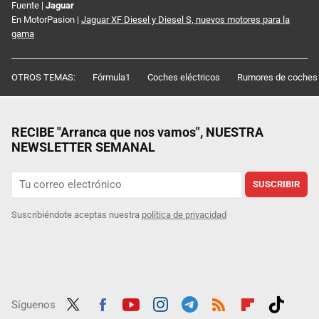
Fuente |
Jaguar
En MotorPasion |
Jaguar XF Diesel y Diesel S, nuevos motores para la
gama
OTROS TEMAS:
Fórmula1
Coches eléctricos
Rumores de coches
RECIBE "Arranca que nos vamos", NUESTRA
NEWSLETTER SEMANAL
SUSCRIBIR
Suscribiéndote aceptas nuestra
política de privacidad
Síguenos