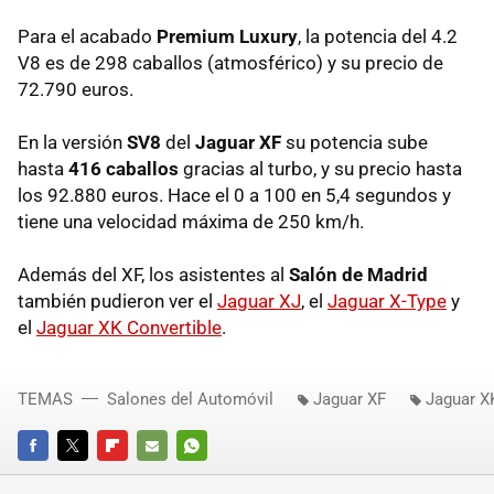
Para el acabado
Premium Luxury
, la potencia del 4.2
V8 es de 298 caballos (atmosférico) y su precio de
72.790 euros.
En la versión
SV8
del
Jaguar XF
su potencia sube
hasta
416 caballos
gracias al turbo, y su precio hasta
los 92.880 euros. Hace el 0 a 100 en 5,4 segundos y
tiene una velocidad máxima de 250 km/h.
Además del XF, los asistentes al
Salón de Madrid
también pudieron ver el
Jaguar XJ
, el
Jaguar X-Type
y
el
Jaguar XK Convertible
.
TEMAS
Salones del Automóvil
Jaguar XF
Jaguar X
FACEBOOK
TWITTER
FLIPBOARD
E-
WHATSAPP