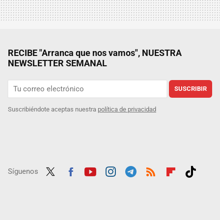
RECIBE "Arranca que nos vamos", NUESTRA
NEWSLETTER SEMANAL
SUSCRIBIR
Suscribiéndote aceptas nuestra
política de privacidad
Síguenos
Twit
Fac
Yout
Inst
Tele
RSS
Flip
Tikt
ter
ebo
ube
agra
gra
boar
ok
ok
m
m
d