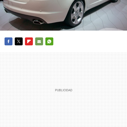
FACEBOOK
TWITTER
FLIPBOARD
E-
WHATSAPP
MAIL