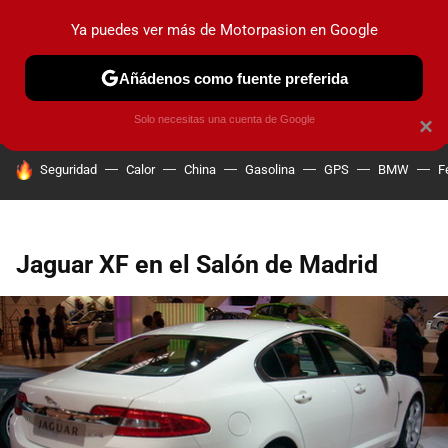
Ya puedes ver más de Motorpasion en Google
PRUEBAS
COCHES ELÉCTRICOS
OBSERVATORIO
F1
Añádenos como fuente preferida
Solo necesitas una cuenta de Google
×
HOY SE HABLA DE
Seguridad
Calor
China
Gasolina
GPS
BMW
F
Jaguar XF en el Salón de Madrid