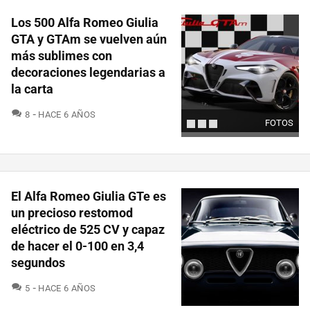
Los 500 Alfa Romeo Giulia
GTA y GTAm se vuelven aún
más sublimes con
decoraciones legendarias a
la carta
COMENTARIOS
8
HACE 6 AÑOS
FOTOS
El Alfa Romeo Giulia GTe es
un precioso restomod
eléctrico de 525 CV y capaz
de hacer el 0-100 en 3,4
segundos
COMENTARIOS
5
HACE 6 AÑOS