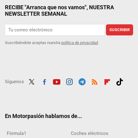
RECIBE "Arranca que nos vamos", NUESTRA
NEWSLETTER SEMANAL
SUSCRIBIR
Suscribiéndote aceptas nuestra
política de privacidad
Síguenos
Twit
Fac
Yout
Inst
Tele
RSS
Flip
Tikt
ter
ebo
ube
agra
gra
boar
ok
ok
m
m
d
En Motorpasión hablamos de...
Fórmula1
Coches eléctricos