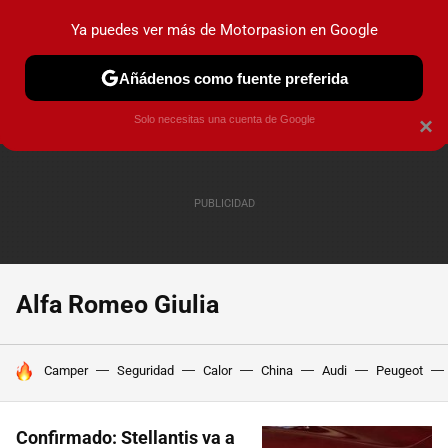
Ya puedes ver más de Motorpasion en Google
PRUEBAS
COCHES ELÉCTRICOS
OBSERVATORIO
F1
Añádenos como fuente preferida
Solo necesitas una cuenta de Google
×
Alfa Romeo Giulia
HOY SE HABLA DE
Camper
Seguridad
Calor
China
Audi
Peugeot
Confirmado: Stellantis va a