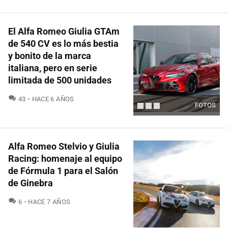
El Alfa Romeo Giulia GTAm
de 540 CV es lo más bestia
y bonito de la marca
italiana, pero en serie
limitada de 500 unidades
COMENTARIOS
43
HACE 6 AÑOS
FOTOS
Alfa Romeo Stelvio y Giulia
Racing: homenaje al equipo
de Fórmula 1 para el Salón
de Ginebra
COMENTARIOS
6
HACE 7 AÑOS