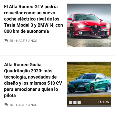
El Alfa Romeo GTV podría
resucitar como un nuevo
coche eléctrico rival de los
Tesla Model 3 y BMW i4, con
800 km de autonomía
COMENTARIOS
25
HACE 5 AÑOS
Alfa Romeo Giulia
Quadrifoglio 2020: más
tecnología, novedades de
diseño y los mismos 510 CV
para emocionar a quien lo
pilota
FOTOS
COMENTARIOS
15
HACE 6 AÑOS