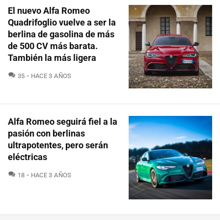
El nuevo Alfa Romeo
Quadrifoglio vuelve a ser la
berlina de gasolina de más
de 500 CV más barata.
También la más ligera
COMENTARIOS
35
HACE 3 AÑOS
Alfa Romeo seguirá fiel a la
pasión con berlinas
ultrapotentes, pero serán
eléctricas
COMENTARIOS
18
HACE 3 AÑOS