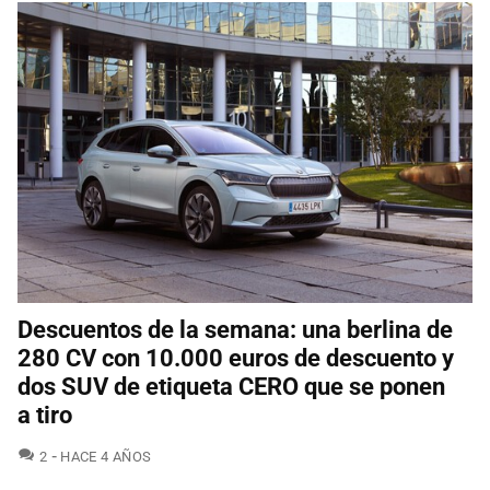
Descuentos de la semana: una berlina de
280 CV con 10.000 euros de descuento y
dos SUV de etiqueta CERO que se ponen
a tiro
COMENTARIOS
2
HACE 4 AÑOS