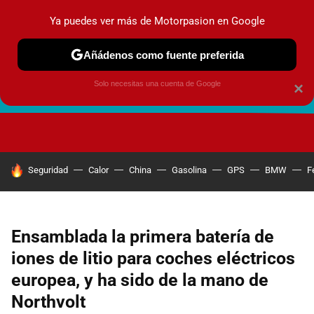
Ya puedes ver más de Motorpasion en Google
Añádenos como fuente preferida
Solo necesitas una cuenta de Google
×
FUTURO URBANO
EN MOVIMIENTO
ENERGÍA
SEGURI
HOY SE HABLA DE
Seguridad
Calor
China
Gasolina
GPS
BMW
F
Ensamblada la primera batería de
iones de litio para coches eléctricos
europea, y ha sido de la mano de
Northvolt