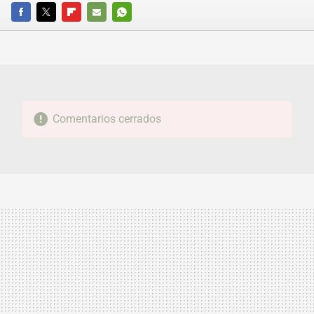
FACEBOOK
TWITTER
FLIPBOARD
E-
WHATSAPP
MAIL
Comentarios cerrados