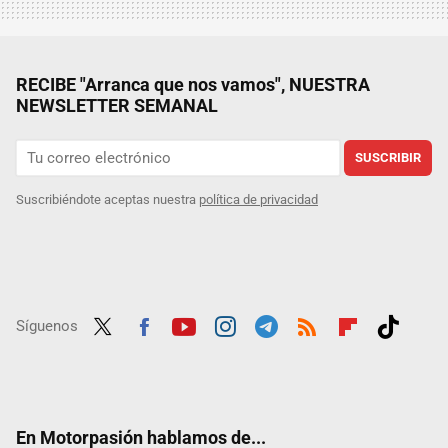
RECIBE "Arranca que nos vamos", NUESTRA
NEWSLETTER SEMANAL
SUSCRIBIR
Suscribiéndote aceptas nuestra
política de privacidad
Síguenos
Twit
Fac
Yout
Inst
Tele
RSS
Flip
Tikt
ter
ebo
ube
agra
gra
boar
ok
ok
m
m
d
En Motorpasión hablamos de...