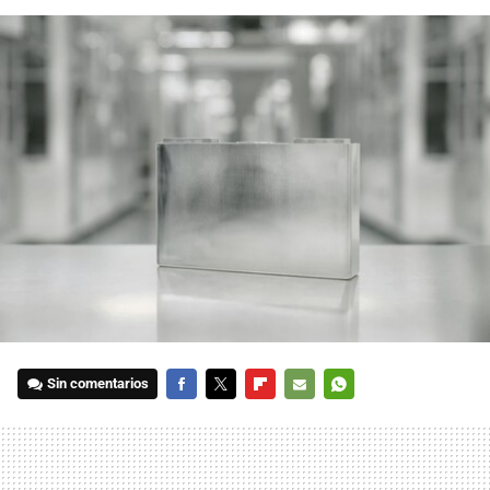
Sin comentarios
FACEBOOK
TWITTER
FLIPBOARD
E-
WHATSAPP
MAIL