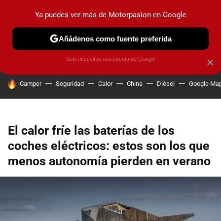
Ya puedes ver más de Motorpasion en Google
PRUEBAS
COCHES ELÉCTRICOS
OBSERVATORIO
F1
Añádenos como fuente preferida
Solo necesitas una cuenta de Google
×
HOY SE HABLA DE
Camper
Seguridad
Calor
China
Diésel
Google Ma
El calor fríe las baterías de los
coches eléctricos: estos son los que
menos autonomía pierden en verano