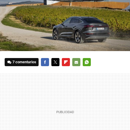
7 comentarios
FACEBOOK
TWITTER
FLIPBOARD
E-
WHATSAPP
MAIL