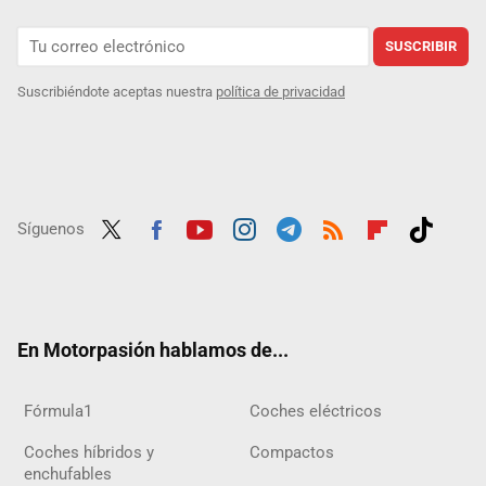
SUSCRIBIR
Suscribiéndote aceptas nuestra
política de privacidad
Síguenos
Twit
Fac
Yout
Inst
Tele
RSS
Flip
Tikt
ter
ebo
ube
agra
gra
boar
ok
ok
m
m
d
En Motorpasión hablamos de...
Fórmula1
Coches eléctricos
Coches híbridos y
Compactos
enchufables