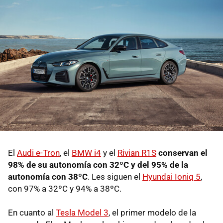
El
Audi e-Tron
, el
BMW i4
y el
Rivian R1S
conservan el
98% de su autonomía con 32ºC y del 95% de la
autonomía con 38ºC
. Les siguen el
Hyundai Ioniq 5
,
con 97% a 32ºC y 94% a 38ºC.
En cuanto al
Tesla Model 3
, el primer modelo de la