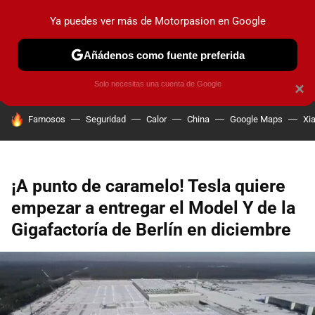
Ya puedes ver más de Motorpasion en Google
PRUEBAS
COCHES ELÉCTRICOS
OBSERVATORIO
F1
Añádenos como fuente preferida
Solo necesitas una cuenta de Google
×
HOY SE HABLA DE
Famosos
Seguridad
Calor
China
Google Maps
Xi
¡A punto de caramelo! Tesla quiere
empezar a entregar el Model Y de la
Gigafactoría de Berlín en diciembre