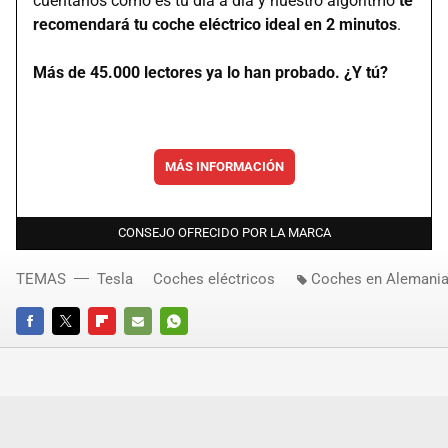
cuéntanos cómo es tu día a día y nuestro algoritmo
te
recomendará tu coche eléctrico ideal en 2 minutos
.
Más de 45.000 lectores ya lo han probado. ¿Y tú?
MÁS INFORMACIÓN
CONSEJO OFRECIDO POR LA MARCA
TEMAS
Tesla
Coches eléctricos
Coches en Alemani
FACEBOOK
TWITTER
FLIPBOARD
E-
WHATSAPP
MAIL