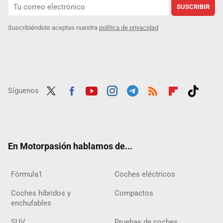
SUSCRIBIR
Suscribiéndote aceptas nuestra
política de privacidad
Síguenos
Twit
Fac
Yout
Inst
Tele
RSS
Flip
Tikt
ter
ebo
ube
agra
gra
boar
ok
ok
m
m
d
En Motorpasión hablamos de...
Fórmula1
Coches eléctricos
Coches híbridos y
Compactos
enchufables
SUV
Pruebas de coches