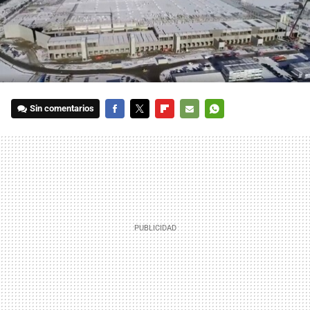
Sin comentarios
FACEBOOK
TWITTER
FLIPBOARD
E-
WHATSAPP
MAIL