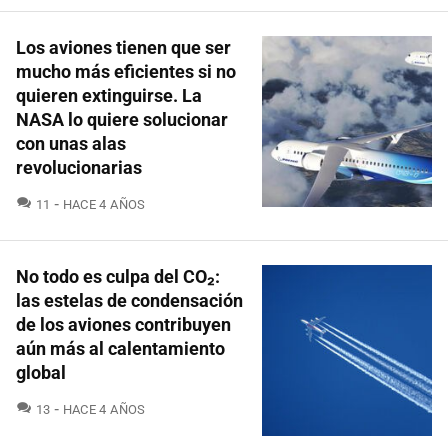
Los aviones tienen que ser
mucho más eficientes si no
quieren extinguirse. La
NASA lo quiere solucionar
con unas alas
revolucionarias
COMENTARIOS
11
HACE 4 AÑOS
No todo es culpa del CO₂:
las estelas de condensación
de los aviones contribuyen
aún más al calentamiento
global
COMENTARIOS
13
HACE 4 AÑOS