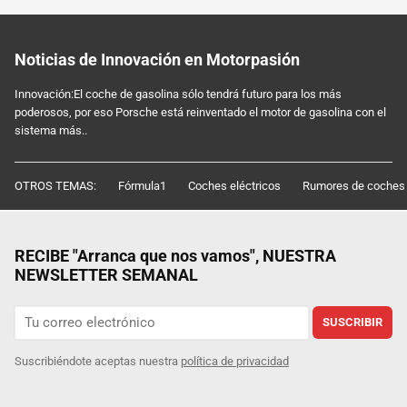
Noticias de Innovación en Motorpasión
Innovación:El coche de gasolina sólo tendrá futuro para los más
poderosos, por eso Porsche está reinventado el motor de gasolina con el
sistema más..
OTROS TEMAS:
Fórmula1
Coches eléctricos
Rumores de coches
RECIBE "Arranca que nos vamos", NUESTRA
NEWSLETTER SEMANAL
SUSCRIBIR
Suscribiéndote aceptas nuestra
política de privacidad