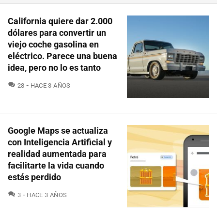
California quiere dar 2.000
dólares para convertir un
viejo coche gasolina en
eléctrico. Parece una buena
idea, pero no lo es tanto
COMENTARIOS
28
HACE 3 AÑOS
Google Maps se actualiza
con Inteligencia Artificial y
realidad aumentada para
facilitarte la vida cuando
estás perdido
COMENTARIOS
3
HACE 3 AÑOS