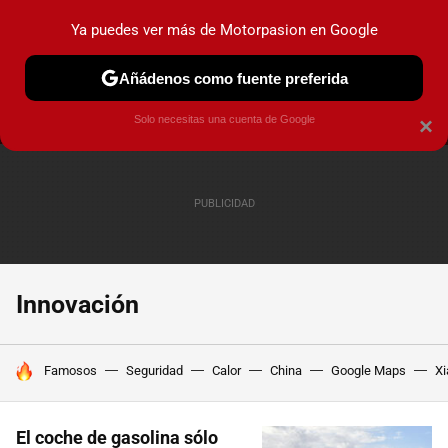
Ya puedes ver más de Motorpasion en Google
MENÚ
NUEVO
Añádenos como fuente preferida
PRUEBAS
COCHES ELÉCTRICOS
OBSERVATORIO
F1
Solo necesitas una cuenta de Google
×
Innovación
HOY SE HABLA DE
Famosos
Seguridad
Calor
China
Google Maps
Xi
El coche de gasolina sólo