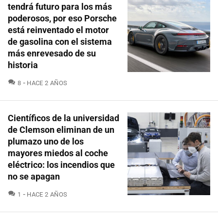
tendrá futuro para los más
poderosos, por eso Porsche
está reinventado el motor
de gasolina con el sistema
más enrevesado de su
historia
COMENTARIOS
8
HACE 2 AÑOS
Científicos de la universidad
de Clemson eliminan de un
plumazo uno de los
mayores miedos al coche
eléctrico: los incendios que
no se apagan
COMENTARIOS
1
HACE 2 AÑOS