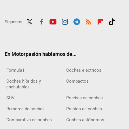
Síguenos
Twit
Fac
Yout
Inst
Tele
RSS
Flip
Tikt
ter
ebo
ube
agra
gra
boar
ok
ok
m
m
d
En Motorpasión hablamos de...
Fórmula1
Coches eléctricos
Coches híbridos y
Compactos
enchufables
SUV
Pruebas de coches
Rumores de coches
Precios de coches
Comparativa de coches
Coches autónomos