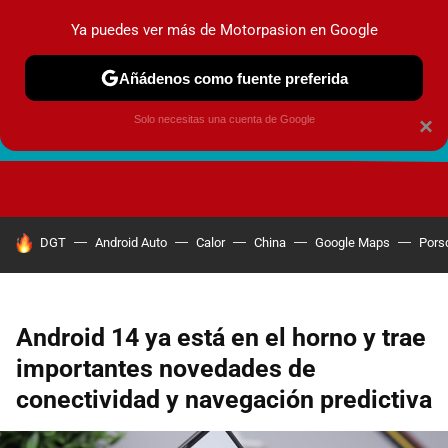
Ya puedes ver más de Motorpasion en Google
Añádenos como fuente preferida
Solo necesitas una cuenta de Google
×
FUTURO URBANO
EN MOVIMIENTO
ENERGÍA
SEGURI
HOY SE HABLA DE
DGT
Android Auto
Calor
China
Google Maps
Pors
Android 14 ya está en el horno y trae
importantes novedades de
conectividad y navegación predictiva