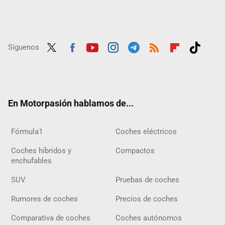
Síguenos
Twit
Fac
Yout
Inst
Tele
RSS
Flip
Tikt
ter
ebo
ube
agra
gra
boar
ok
ok
m
m
d
En Motorpasión hablamos de...
Fórmula1
Coches eléctricos
Coches híbridos y
Compactos
enchufables
SUV
Pruebas de coches
Rumores de coches
Precios de coches
Comparativa de coches
Coches autónomos