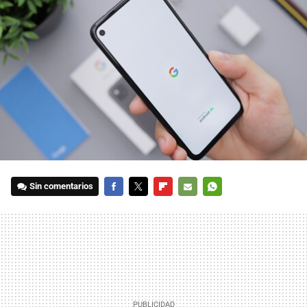
Sin comentarios
FACEBOOK
TWITTER
FLIPBOARD
E-
WHATSAPP
MAIL