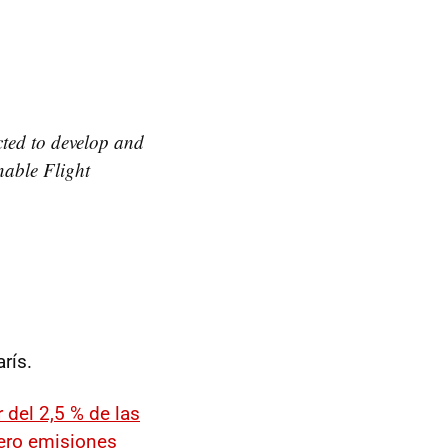
ted to develop and
nable Flight
rís.
 del 2,5 % de las
ero emisiones