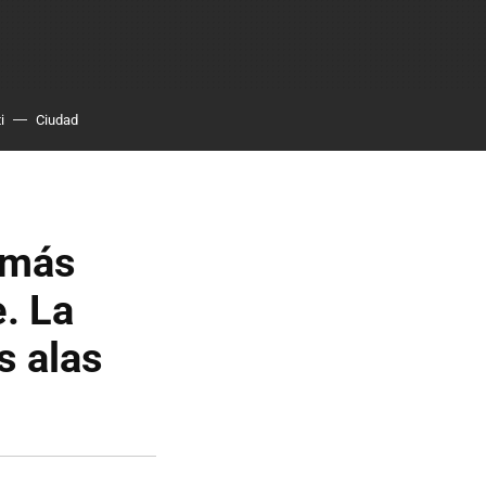
i
Ciudad
 más
e. La
s alas