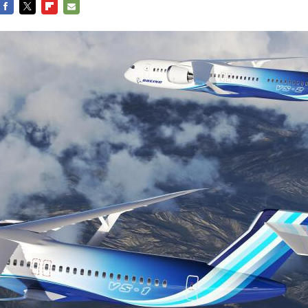
FACEBOOK
TWITTER
FLIPBOARD
E-
MAIL