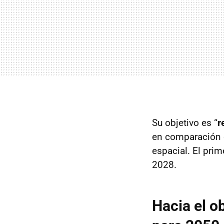
Su objetivo es “
r
en comparación c
espacial. El prim
2028.
Hacia el o