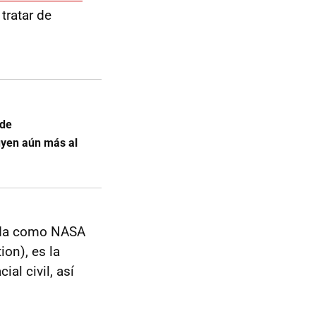
tratar de
 de
uyen aún más al
cida como NASA
ion), es la
al civil, así