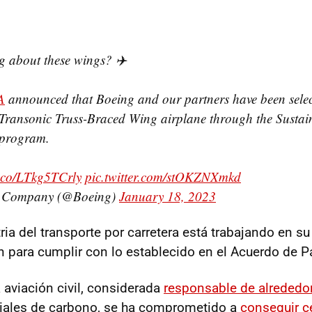
g about these wings? ✈️
A
announced that Boeing and our partners have been selec
le Transonic Truss-Braced Wing airplane through the Sustai
 program.
t.co/LTkg5TCrly
pic.twitter.com/stOKZNXmkd
 Company (@Boeing)
January 18, 2023
ria del transporte por carretera está trabajando en su
 para cumplir con lo establecido en el Acuerdo de Pa
a aviación civil, considerada
responsable de alrededor
ales de carbono, se ha comprometido a
conseguir c