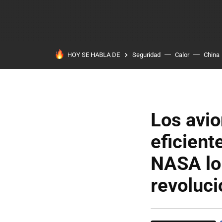
HOY SE HABLA DE
Seguridad
Calor
China
Los avi
eficient
NASA lo 
revoluci