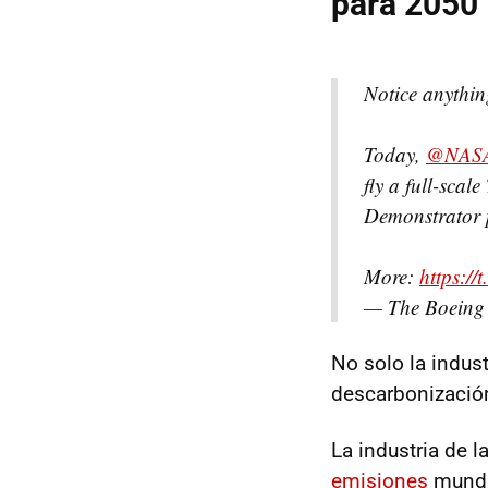
para 2050
Notice anythin
Today,
@NAS
fly a full-sca
Demonstrator
More:
https://
— The Boeing
No solo la indust
descarbonización
La industria de l
emisiones
mundi