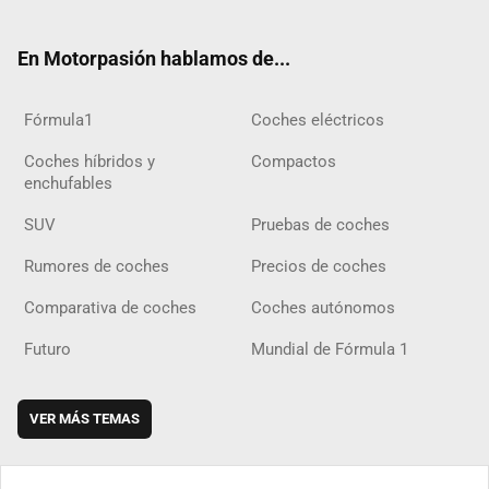
ter
ebo
ube
agra
gra
boar
ok
ok
m
m
d
En Motorpasión hablamos de...
Fórmula1
Coches eléctricos
Coches híbridos y
Compactos
enchufables
SUV
Pruebas de coches
Rumores de coches
Precios de coches
Comparativa de coches
Coches autónomos
Futuro
Mundial de Fórmula 1
VER MÁS TEMAS