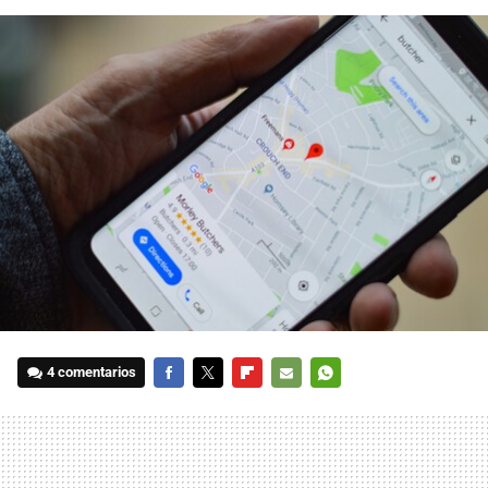
4 comentarios
FACEBOOK
TWITTER
FLIPBOARD
E-
WHATSAPP
MAIL