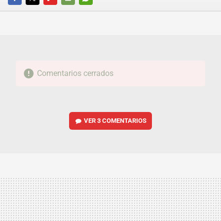
FACEBOOK
TWITTER
FLIPBOARD
E-
WHATSAPP
MAIL
Comentarios cerrados
VER
3 COMENTARIOS