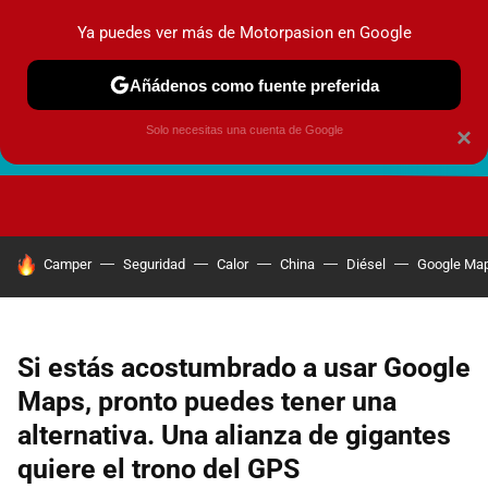
Ya puedes ver más de Motorpasion en Google
Añádenos como fuente preferida
Solo necesitas una cuenta de Google
×
FUTURO URBANO
EN MOVIMIENTO
ENERGÍA
SEGURI
HOY SE HABLA DE
Camper
Seguridad
Calor
China
Diésel
Google Ma
Si estás acostumbrado a usar Google
Maps, pronto puedes tener una
alternativa. Una alianza de gigantes
quiere el trono del GPS