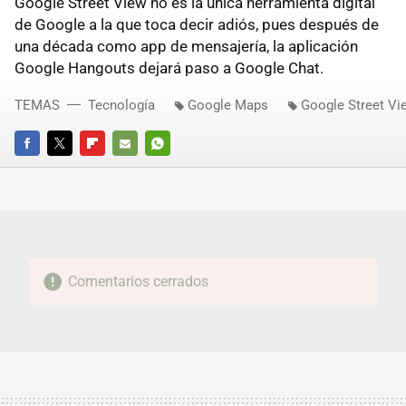
Google Street View no es la única herramienta digital
de Google a la que toca decir adiós, pues después de
una década como app de mensajería, la aplicación
Google Hangouts dejará paso a Google Chat.
TEMAS
Tecnología
Google Maps
Google Street Vi
FACEBOOK
TWITTER
FLIPBOARD
E-
WHATSAPP
MAIL
Comentarios cerrados