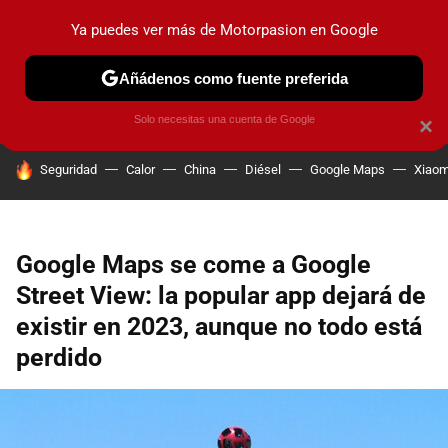
Ya puedes ver más de Motorpasion en Google
PRUEBAS
COCHES ELÉCTRICOS
OBSERVATORIO
F1
Añádenos como fuente preferida
Solo necesitas una cuenta de Google
×
HOY SE HABLA DE
Seguridad
Calor
China
Diésel
Google Maps
Xiaom
Google Maps se come a Google
Street View: la popular app dejará de
existir en 2023, aunque no todo está
perdido