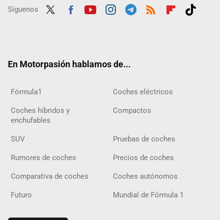
Síguenos
Twit
Fac
Yout
Inst
Tele
RSS
Flip
Tikt
ter
ebo
ube
agra
gra
boar
ok
ok
m
m
d
En Motorpasión hablamos de...
Fórmula1
Coches eléctricos
Coches híbridos y
Compactos
enchufables
SUV
Pruebas de coches
Rumores de coches
Precios de coches
Comparativa de coches
Coches autónomos
Futuro
Mundial de Fórmula 1