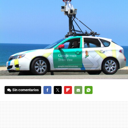
Sin comentarios
FACEBOOK
TWITTER
FLIPBOARD
E-
WHATSAPP
MAIL