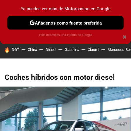
Ya puedes ver más de Motorpasion en Google
MENÚ
NUEVO
Añádenos como fuente preferida
PRUEBAS
COCHES ELÉCTRICOS
OBSERVATORIO
F1
Solo necesitas una cuenta de Google
×
HOY SE HABLA DE
DGT
China
Diésel
Gasolina
Xiaomi
Mercedes-Be
Coches híbridos con motor diesel