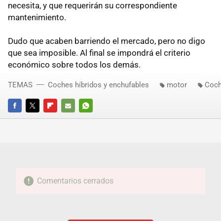
necesita, y que requerirán su correspondiente
mantenimiento.
Dudo que acaben barriendo el mercado, pero no digo
que sea imposible. Al final se impondrá el criterio
económico sobre todos los demás.
TEMAS
Coches híbridos y enchufables
motor
Coch
FACEBOOK
TWITTER
FLIPBOARD
E-
WHATSAPP
MAIL
Comentarios cerrados