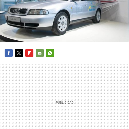
FACEBOOK
TWITTER
FLIPBOARD
E-
WHATSAPP
MAIL