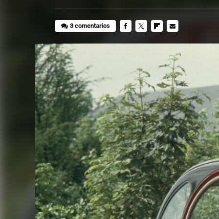
3 comentarios
FACEBOOK
TWITTER
FLIPBOARD
E-
MAIL