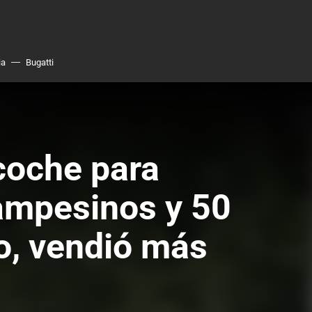
ia
Bugatti
coche para
campesinos y 50
go, vendió más