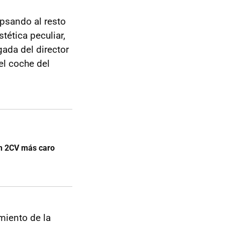
ipsando al resto
tética peculiar,
ada del director
el coche del
ën 2CV más caro
miento de la