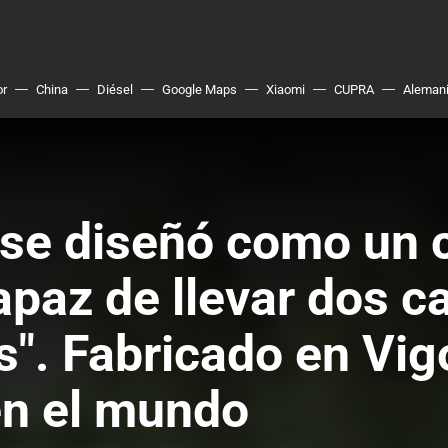
or
China
Diésel
Google Maps
Xiaomi
CUPRA
Aleman
 se diseñó como un 
capaz de llevar dos 
as". Fabricado en Vi
en el mundo