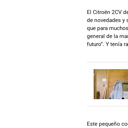
El Citroën 2CV d
de novedades y s
que para muchos 
general de la ma
futuro”. Y tenía r
Este pequeño coc