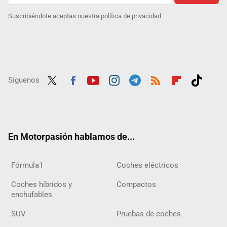
Suscribiéndote aceptas nuestra
política de privacidad
Síguenos
Twit
Fac
Yout
Inst
Tele
RSS
Flip
Tikt
ter
ebo
ube
agra
gra
boar
ok
ok
m
m
d
En Motorpasión hablamos de...
Fórmula1
Coches eléctricos
Coches híbridos y
Compactos
enchufables
SUV
Pruebas de coches