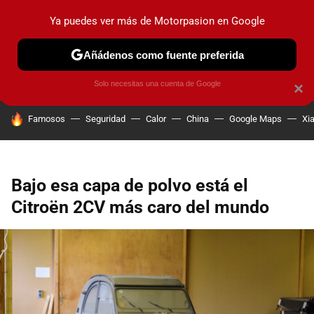
Ya puedes ver más de Motorpasion en Google
PRUEBAS
COCHES ELÉCTRICOS
OBSERVATORIO
F1
Añádenos como fuente preferida
Solo necesitas una cuenta de Google
×
HOY SE HABLA DE
Famosos
Seguridad
Calor
China
Google Maps
Xi
Bajo esa capa de polvo está el
Citroën 2CV más caro del mundo