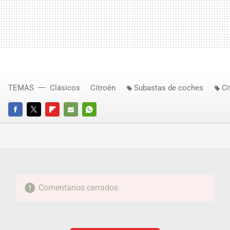
TEMAS
Clásicos
Citroën
Subastas de coches
Ci
FACEBOOK
TWITTER
FLIPBOARD
E-
WHATSAPP
MAIL
Comentarios cerrados