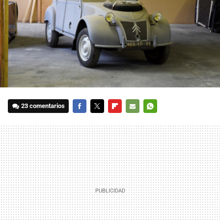
23 comentarios
FACEBOOK
TWITTER
FLIPBOARD
E-
WHATSAPP
MAIL