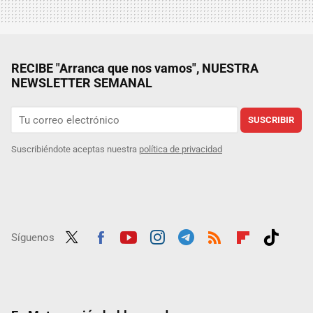
RECIBE "Arranca que nos vamos", NUESTRA
NEWSLETTER SEMANAL
SUSCRIBIR
Suscribiéndote aceptas nuestra
política de privacidad
Síguenos
Twit
Fac
Yout
Inst
Tele
RSS
Flip
Tikt
ter
ebo
ube
agra
gra
boar
ok
ok
m
m
d