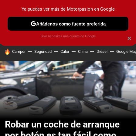
Ya puedes ver más de Motorpasion en Google
PRUEBAS
COCHES ELÉCTRICOS
OBSERVATORIO
F1
Añádenos como fuente preferida
Solo necesitas una cuenta de Google
×
HOY SE HABLA DE
Camper
Seguridad
Calor
China
Diésel
Google Ma
Robar un coche de arranque
por botón es tan fácil como