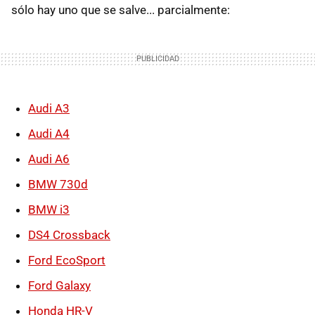
sólo hay uno que se salve... parcialmente:
Audi A3
Audi A4
Audi A6
BMW 730d
BMW i3
DS4 Crossback
Ford EcoSport
Ford Galaxy
Honda HR-V