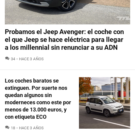
Probamos el Jeep Avenger: el coche con
el que Jeep se hace eléctrica para llegar
a los millennial sin renunciar a su ADN
COMENTARIOS
34
HACE 3 AÑOS
Los coches baratos se
extinguen. Por suerte nos
quedan algunos sin
moderneces como este por
menos de 13.000 euros, y
con etiqueta ECO
COMENTARIOS
18
HACE 3 AÑOS