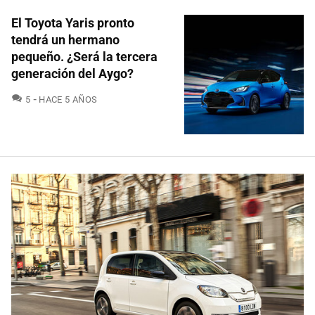
El Toyota Yaris pronto
tendrá un hermano
pequeño. ¿Será la tercera
generación del Aygo?
COMENTARIOS
5
HACE 5 AÑOS