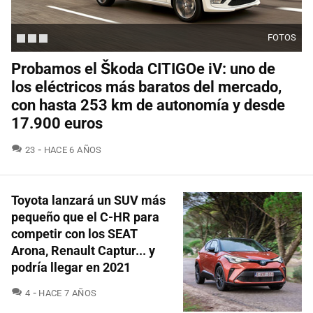
FOTOS
Probamos el Škoda CITIGOe iV: uno de
los eléctricos más baratos del mercado,
con hasta 253 km de autonomía y desde
17.900 euros
COMENTARIOS
23
HACE 6 AÑOS
Toyota lanzará un SUV más
pequeño que el C-HR para
competir con los SEAT
Arona, Renault Captur... y
podría llegar en 2021
COMENTARIOS
4
HACE 7 AÑOS