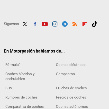
Síguenos
Twit
Fac
Yout
Inst
Tele
RSS
Flip
Tikt
ter
ebo
ube
agra
gra
boar
ok
ok
m
m
d
En Motorpasión hablamos de...
Fórmula1
Coches eléctricos
Coches híbridos y
Compactos
enchufables
SUV
Pruebas de coches
Rumores de coches
Precios de coches
Comparativa de coches
Coches autónomos