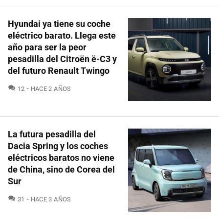
Hyundai ya tiene su coche
eléctrico barato. Llega este
año para ser la peor
pesadilla del Citroën ë-C3 y
del futuro Renault Twingo
COMENTARIOS
12
HACE 2 AÑOS
La futura pesadilla del
Dacia Spring y los coches
eléctricos baratos no viene
de China, sino de Corea del
Sur
COMENTARIOS
31
HACE 3 AÑOS