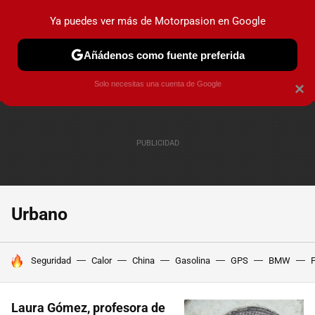
Ya puedes ver más de Motorpasion en Google
PRUEBAS
COCHES ELÉCTRICOS
OBSERVATORIO
F1
Añádenos como fuente preferida
Solo necesitas una cuenta de Google
×
Urbano
HOY SE HABLA DE
Seguridad
Calor
China
Gasolina
GPS
BMW
F
Laura Gómez, profesora de