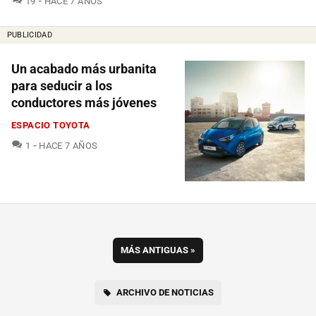
19
HACE 7 AÑOS
PUBLICIDAD
Un acabado más urbanita
para seducir a los
conductores más jóvenes
ESPACIO TOYOTA
COMENTARIOS
1
HACE 7 AÑOS
MÁS ANTIGUAS
»
ARCHIVO DE NOTICIAS