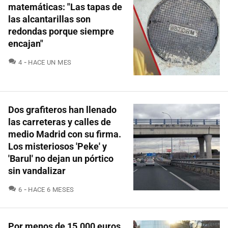
matemáticas: "Las tapas de
las alcantarillas son
redondas porque siempre
encajan"
COMENTARIOS
4
HACE UN MES
Dos grafiteros han llenado
las carreteras y calles de
medio Madrid con su firma.
Los misteriosos 'Peke' y
'Barul' no dejan un pórtico
sin vandalizar
COMENTARIOS
6
HACE 6 MESES
Por menos de 15.000 euros