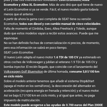
Ecomotive y Altea XL Ecomotive
. Más de uno dirá que qué tiene de nuevo
el León Ecomotive si ya se vende. Fácil, el nuevo modelo gasta todavía
menos que el anterior.
A partir de ahora la gama casi completa de SEAT tiene su versión
Ecomotive,
todos son diesel y con cambio manual de cinco velocidades
.
Falta de momento el Córdoba, Exeo, Altea Freetrack y Toledo, aunque
dudo que estos modelos vayan a recibir estos avances. Puede que me
equivoque.
No se han definido fechas de comercialización ni precios, de momento,
pero esa información se sabrá en poco tiempo.
SEAT León Ecomotive
El nuevo León adapta el nuevo motor
1.6 TDI de 105 CV
ya estrenado en
otros coches de Volkswagen y jubilan al veterano 1.9 TDI de 105 CV y
bomba-inyector. El recién llegado, que coincide con el lanzamiento del
Volkswagen Golf Bluemotion
de última hornada,
consume 3,8 l/100 km
en ciclo mixto
.
Sobre el modelo anterior tenemos que añadir el sistema Stop&Start
(apaga el motor en los semáforos), la desconexión del alternador en
aceleración (recupera energía en frenada y retención) y el nuevo motor.
Así se baja 0,7 l/100 km en ciclo mixto, y al igual que antes, no paga
impuesto de matriculación.
Este modelo puede acogerse a las ayudas de 3.700 euros del Plan 2000E