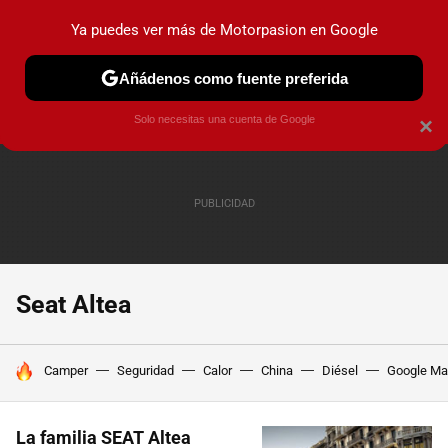
Ya puedes ver más de Motorpasion en Google
PRUEBAS
COCHES ELÉCTRICOS
OBSERVATORIO
F1
Añádenos como fuente preferida
Solo necesitas una cuenta de Google
×
Seat Altea
HOY SE HABLA DE
Camper
Seguridad
Calor
China
Diésel
Google M
La familia SEAT Altea