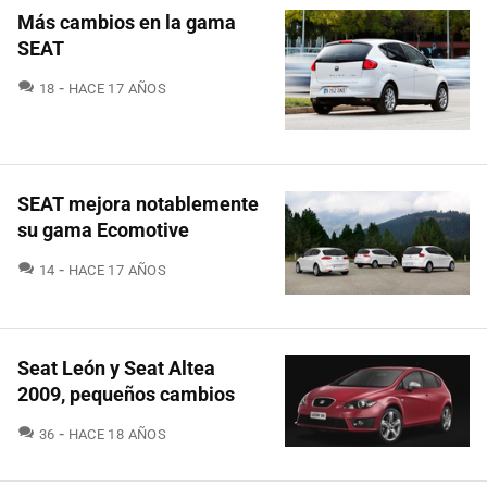
Más cambios en la gama
SEAT
COMENTARIOS
18
HACE 17 AÑOS
SEAT mejora notablemente
su gama Ecomotive
COMENTARIOS
14
HACE 17 AÑOS
Seat León y Seat Altea
2009, pequeños cambios
COMENTARIOS
36
HACE 18 AÑOS