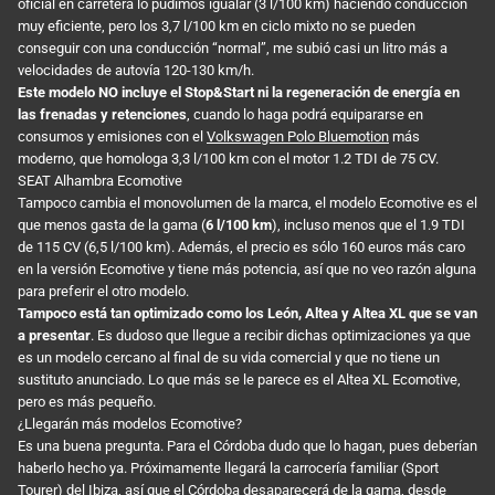
oficial en carretera lo pudimos igualar (3 l/100 km) haciendo conducción
muy eficiente, pero los 3,7 l/100 km en ciclo mixto no se pueden
conseguir con una conducción “normal”, me subió casi un litro más a
velocidades de autovía 120-130 km/h.
Este modelo NO incluye el Stop&Start ni la regeneración de energía en
las frenadas y retenciones
, cuando lo haga podrá equipararse en
consumos y emisiones con el
Volkswagen Polo Bluemotion
más
moderno, que homologa 3,3 l/100 km con el motor 1.2 TDI de 75 CV.
SEAT Alhambra Ecomotive
Tampoco cambia el monovolumen de la marca, el modelo Ecomotive es el
que menos gasta de la gama (
6 l/100 km
), incluso menos que el 1.9 TDI
de 115 CV (6,5 l/100 km). Además, el precio es sólo 160 euros más caro
en la versión Ecomotive y tiene más potencia, así que no veo razón alguna
para preferir el otro modelo.
Tampoco está tan optimizado como los León, Altea y Altea XL que se van
a presentar
. Es dudoso que llegue a recibir dichas optimizaciones ya que
es un modelo cercano al final de su vida comercial y que no tiene un
sustituto anunciado. Lo que más se le parece es el Altea XL Ecomotive,
pero es más pequeño.
¿Llegarán más modelos Ecomotive?
Es una buena pregunta. Para el Córdoba dudo que lo hagan, pues deberían
haberlo hecho ya. Próximamente llegará la carrocería familiar (Sport
Tourer) del Ibiza, así que el Córdoba desaparecerá de la gama, desde