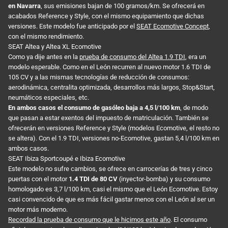
en Navarra
, sus emisiones bajan de 100 gramos/km. Se ofrecerá en
acabados Reference y Style, con el mismo equipamiento que dichas
versiones. Este modelo fue anticipado por el
SEAT Ecomotive Concept
,
con el mismo rendimiento.
SEAT Altea y Altea XL Ecomotive
Como ya dije antes en la
prueba de consumo del Altea 1.9 TDI
, era un
modelo esperable. Como en el León recurren al nuevo motor 1.6 TDI de
105 CV y a las mismas tecnologías de reducción de consumos:
aerodinámica, centralita optimizada, desarrollos más largos, Stop&Start,
neumáticos especiales, etc.
En ambos casos el consumo de gasóleo baja a 4,5 l/100 km
, de modo
que pasan a estar exentos del impuesto de matriculación. También se
ofrecerán en versiones Reference y Style (modelos Ecomotive, el resto no
se altera). Con el 1.9 TDI, versiones no-Ecomotive, gastan 5,4 l/100 km en
ambos casos.
SEAT Ibiza Sportcoupé e Ibiza Ecomotive
Este modelo no sufre cambios, se ofrece en carrocerías de tres y cinco
puertas con el motor
1.4 TDI de 80 CV
(inyector-bomba) y su consumo
homologado es 3,7 l/100 km, casi el mismo que el León Ecomotive. Estoy
casi convencido de que es más fácil gastar menos con el León al ser un
motor más moderno.
Recordad la prueba de consumo que le hicimos este año
. El consumo