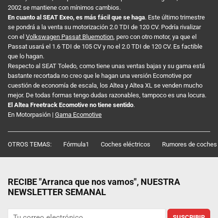
2002 se mantiene con mínimos cambios.
En cuanto al SEAT Exeo, es más fácil que se haga
. Este último trimestre
se pondrá a la venta su motorización 2.0 TDI de 120 CV. Podría rivalizar
con el
Volkswagen Passat Bluemotion
, pero con otro motor, ya que el
Passat usará el 1.6 TDI de 105 CV y no el 2.0 TDI de 120 CV. Es factible
que lo hagan.
Respecto al SEAT Toledo, como tiene unas ventas bajas y su gama está
bastante recortada no creo que le hagan una versión Ecomotive por
cuestión de economía de escala, los Altea y Altea XL se venden mucho
mejor. De todas formas tengo dudas razonables, tampoco es una locura.
El Altea Freetrack Ecomotive no tiene sentido
.
En Motorpasión |
Gama Ecomotive
OTROS TEMAS:
Fórmula1
Coches eléctricos
Rumores de coches
RECIBE "Arranca que nos vamos", NUESTRA
NEWSLETTER SEMANAL
SUSCRIBIR