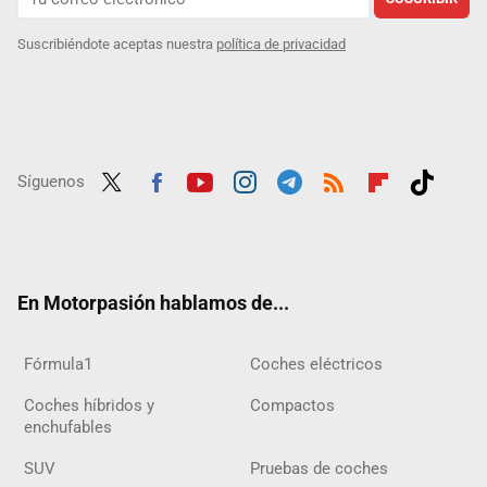
Suscribiéndote aceptas nuestra
política de privacidad
Síguenos
Twit
Fac
Yout
Inst
Tele
RSS
Flip
Tikt
ter
ebo
ube
agra
gra
boar
ok
ok
m
m
d
En Motorpasión hablamos de...
Fórmula1
Coches eléctricos
Coches híbridos y
Compactos
enchufables
SUV
Pruebas de coches