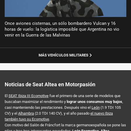
Once aviones cisternas, un sólo bombardero Vulcan y 16
horas de vuelo: la logística imposible que Argentina no vio
venir en la Guerra de las Malvinas
MÁS VEHÍCULOS MILITARES
Noticias de Seat Altea en Motorpasión
El
SEAT Ibiza III Ecomotive
fue el primero de una serie de modelos que
buscaban maximizar el rendimiento y
lograr unos consumos muy bajos
,
casi manteniendo las prestaciones. Después vino el
León
(1.9 TDI 105
CV) y el
Alhambra
(2.0 TDI 140 CV), y el año pasado
el nuevo Ibiza
también tuvo su Ecomotive
.
Con motivo del Salón de Fráncfort la marca germanoespañola se pone las
pilas y trae tres interesantes novedades:
León Ecomotive, Altea