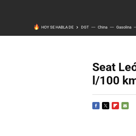
HOY SE HABLA DE
DGT
China
Gasolina
Seat Le
l/100 km
FACEBOOK
TWITTER
FLIPBOARD
E-
MAIL