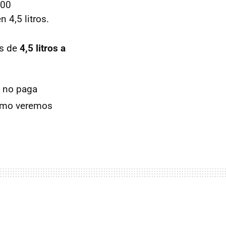
100
 4,5 litros.
es de
4,5 litros a
l no paga
como veremos