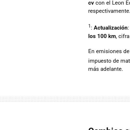
cv
con el Leon Ec
respectivamente.
1
:
Actualización
los 100 km
, cifr
En emisiones de
impuesto de matr
más adelante.