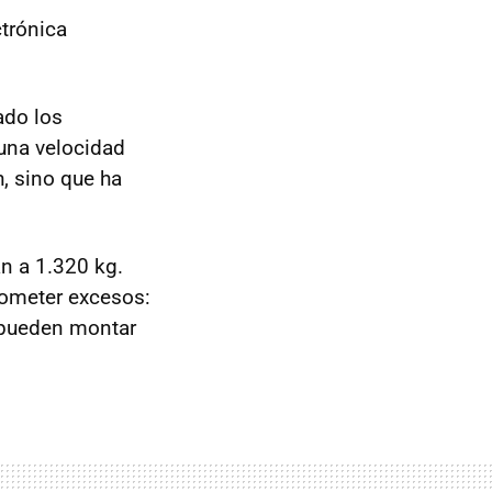
ctrónica
ado los
 una velocidad
, sino que ha
n a 1.320 kg.
cometer excesos:
 pueden montar