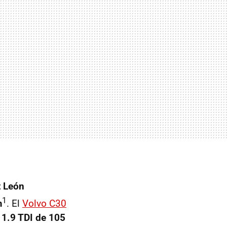
t León
1
m
. El
Volvo C30
l
1.9 TDI de 105