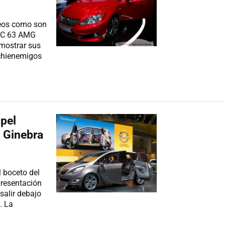
peos como son
z C 63 AMG
 mostrar sus
rchienemigos
Opel
 Ginebra
 boceto del
resentación
 salir debajo
. La