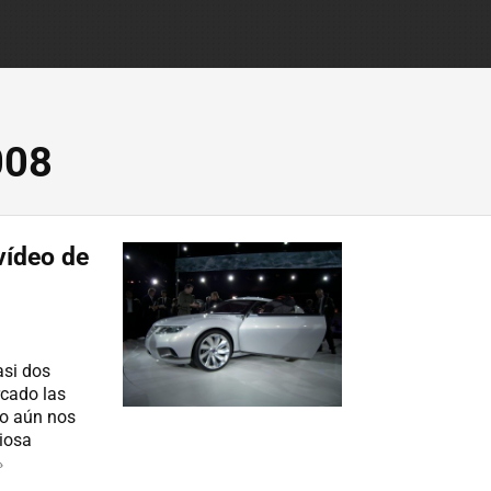
008
vídeo de
asi dos
cado las
go aún nos
iosa
»