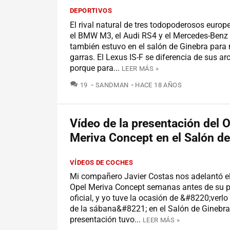
DEPORTIVOS
El rival natural de tres todopoderosos euro
el BMW M3, el Audi RS4 y el Mercedes-Ben
también estuvo en el salón de Ginebra para
garras. El Lexus IS-F se diferencia de sus a
porque para...
LEER MÁS »
COMENTARIOS
19
SANDMAN
HACE 18 AÑOS
Vídeo de la presentación del 
Meriva Concept en el Salón de
VÍDEOS DE COCHES
Mi compañero Javier Costas nos adelantó el
Opel Meriva Concept semanas antes de su p
oficial, y yo tuve la ocasión de &#8220;verlo
de la sábana&#8221; en el Salón de Ginebra
presentación tuvo...
LEER MÁS »