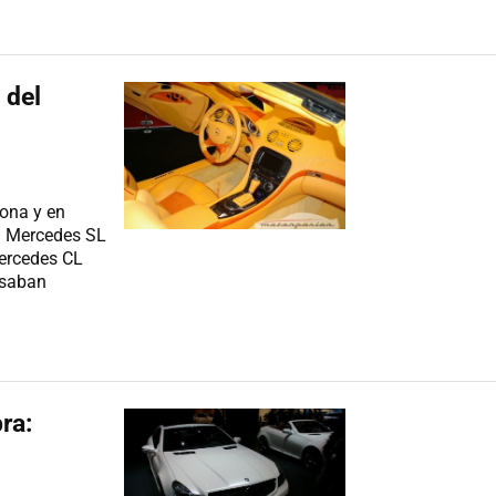
 del
sona y en
l Mercedes SL
Mercedes CL
asaban
ra: