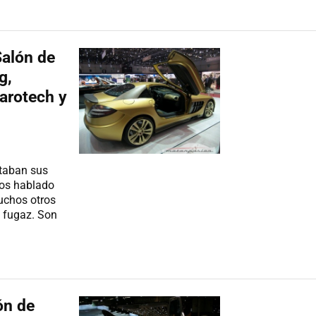
Salón de
g,
Parotech y
taban sus
mos hablado
uchos otros
o fugaz. Son
ón de