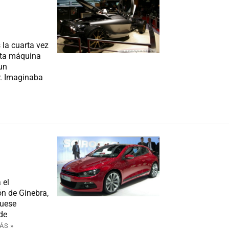
 la cuarta vez
esta máquina
un
r. Imaginaba
 el
ón de Ginebra,
fuese
de
ÁS »