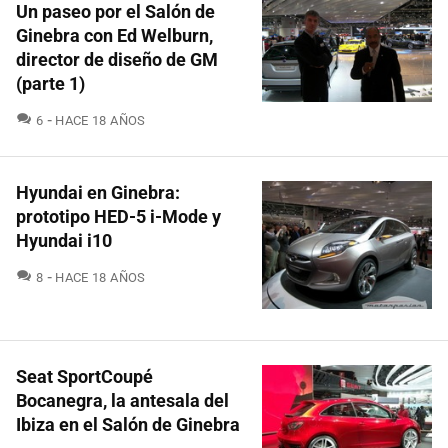
Un paseo por el Salón de
Ginebra con Ed Welburn,
director de diseño de GM
(parte 1)
COMENTARIOS
6
HACE 18 AÑOS
Hyundai en Ginebra:
prototipo HED-5 i-Mode y
Hyundai i10
COMENTARIOS
8
HACE 18 AÑOS
Seat SportCoupé
Bocanegra, la antesala del
Ibiza en el Salón de Ginebra