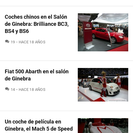
Coches chinos en el Salón
de Ginebra: Brilliance BC3,
BS4 y BS6
COMENTARIOS
19
HACE 18 AÑOS
Fiat 500 Abarth en el salón
de Ginebra
COMENTARIOS
14
HACE 18 AÑOS
Un coche de película en
Ginebra, el Mach 5 de Speed