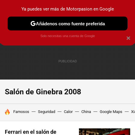
Ya puedes ver más de Motorpasion en Google
PRUEBAS
COCHES ELÉCTRICOS
OBSERVATORIO
F1
Añádenos como fuente preferida
Solo necesitas una cuenta de Google
×
Salón de Ginebra 2008
HOY SE HABLA DE
Famosos
Seguridad
Calor
China
Google Maps
Xi
Ferrari en el salón de