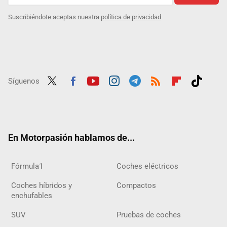
Suscribiéndote aceptas nuestra
política de privacidad
Síguenos
Twit
Fac
Yout
Inst
Tele
RSS
Flip
Tikt
ter
ebo
ube
agra
gra
boar
ok
ok
m
m
d
En Motorpasión hablamos de...
Fórmula1
Coches eléctricos
Coches híbridos y
Compactos
enchufables
SUV
Pruebas de coches