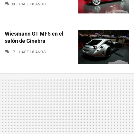
COMENTARIOS
33
HACE 18 AÑOS
Wiesmann GT MF5 en el
salón de Ginebra
COMENTARIOS
17
HACE 18 AÑOS