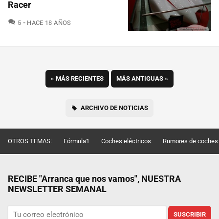
Racer
COMENTARIOS
5
HACE 18 AÑOS
«
MÁS RECIENTES
MÁS ANTIGUAS
»
ARCHIVO DE NOTICIAS
OTROS TEMAS:
Fórmula1
Coches eléctricos
Rumores de coches
RECIBE "Arranca que nos vamos", NUESTRA
NEWSLETTER SEMANAL
SUSCRIBIR