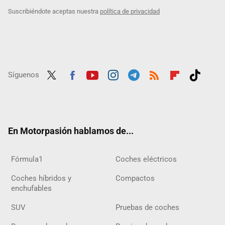
Suscribiéndote aceptas nuestra
política de privacidad
Síguenos
Twit
Fac
Yout
Inst
Tele
RSS
Flip
Tikt
ter
ebo
ube
agra
gra
boar
ok
ok
m
m
d
En Motorpasión hablamos de...
Fórmula1
Coches eléctricos
Coches híbridos y
Compactos
enchufables
SUV
Pruebas de coches