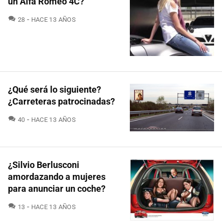
un Alfa Romeo 4C?
COMENTARIOS
28
HACE 13 AÑOS
¿Qué será lo siguiente?
¿Carreteras patrocinadas?
COMENTARIOS
40
HACE 13 AÑOS
¿Silvio Berlusconi
amordazando a mujeres
para anunciar un coche?
COMENTARIOS
13
HACE 13 AÑOS