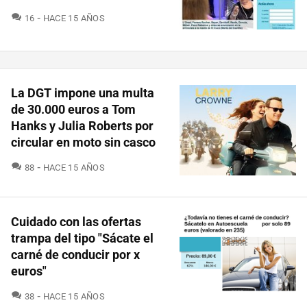
COMENTARIOS
16
HACE 15 AÑOS
La DGT impone una multa
de 30.000 euros a Tom
Hanks y Julia Roberts por
circular en moto sin casco
COMENTARIOS
88
HACE 15 AÑOS
Cuidado con las ofertas
trampa del tipo "Sácate el
carné de conducir por x
euros"
COMENTARIOS
38
HACE 15 AÑOS