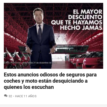
Estos anuncios odiosos de seguros para
coches y moto están desquiciando a
quienes los escuchan
COMENTARIOS
32
HACE 11 AÑOS