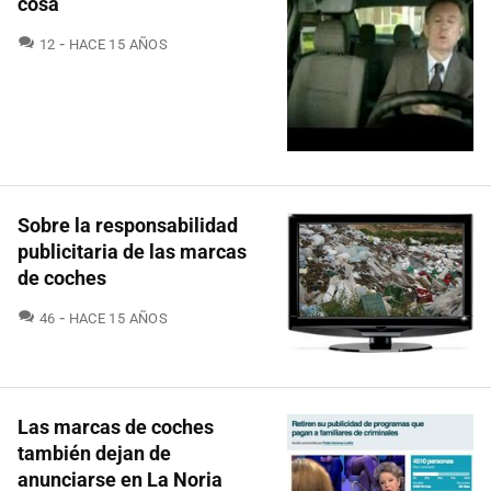
cosa
COMENTARIOS
12
HACE 15 AÑOS
Sobre la responsabilidad
publicitaria de las marcas
de coches
COMENTARIOS
46
HACE 15 AÑOS
Las marcas de coches
también dejan de
anunciarse en La Noria