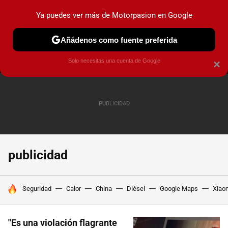
Ya puedes ver más de Motorpasion en Google
MENÚ
NUEVO
Añádenos como fuente preferida
PRUEBAS
COCHES ELÉCTRICOS
OBSERVATORIO
F1
Solo necesitas una cuenta de Google
×
publicidad
HOY SE HABLA DE
Seguridad
Calor
China
Diésel
Google Maps
Xiao
"Es una violación flagrante