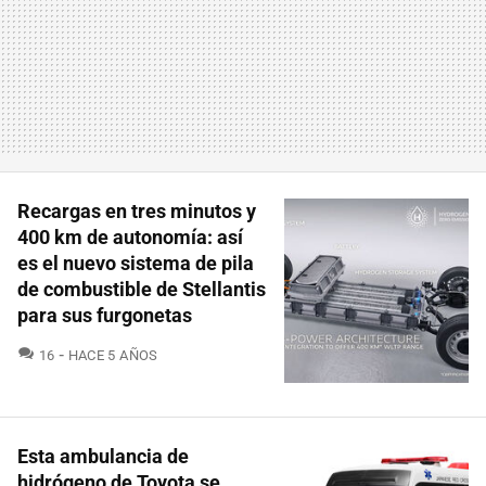
Recargas en tres minutos y
400 km de autonomía: así
es el nuevo sistema de pila
de combustible de Stellantis
para sus furgonetas
COMENTARIOS
16
HACE 5 AÑOS
Esta ambulancia de
hidrógeno de Toyota se