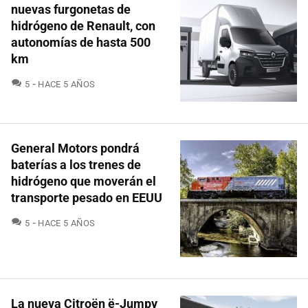
nuevas furgonetas de
hidrógeno de Renault, con
autonomías de hasta 500
km
COMENTARIOS
5
HACE 5 AÑOS
General Motors pondrá
baterías a los trenes de
hidrógeno que moverán el
transporte pesado en EEUU
COMENTARIOS
5
HACE 5 AÑOS
La nueva Citroën ë-Jumpy