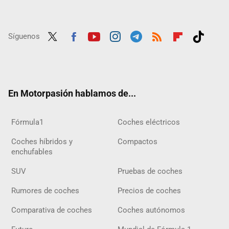
Síguenos
Twit
Fac
Yout
Inst
Tele
RSS
Flip
Tikt
ter
ebo
ube
agra
gra
boar
ok
ok
m
m
d
En Motorpasión hablamos de...
Fórmula1
Coches eléctricos
Coches híbridos y
Compactos
enchufables
SUV
Pruebas de coches
Rumores de coches
Precios de coches
Comparativa de coches
Coches autónomos