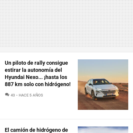
Un piloto de rally consigue
estirar la autonomía del
Hyundai Nexo... ¡hasta los
887 km solo con hidrógeno!
COMENTARIOS
43
HACE 5 AÑOS
El camión de hidrógeno de