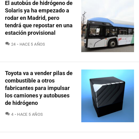
El autobús de hidrógeno de
Solaris ya ha empezado a
rodar en Madrid, pero
tendrá que repostar en una
estación provisional
COMENTARIOS
24
HACE 5 AÑOS
Toyota va a vender pilas de
combustible a otros
fabricantes para impulsar
los camiones y autobuses
de hidrógeno
COMENTARIOS
4
HACE 5 AÑOS