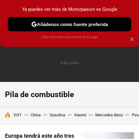
Ya puedes ver más de Motorpasion en Google
PRUEBAS
COCHES ELÉCTRICOS
OBSERVATORIO
F1
Añádenos como fuente preferida
Solo necesitas una cuenta de Google
×
Pila de combustible
HOY SE HABLA DE
DGT
China
Gasolina
Xiaomi
Mercedes-Benz
Peu
Europa tendrá este año tres