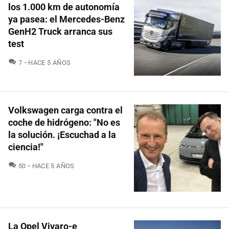
los 1.000 km de autonomía
ya pasea: el Mercedes-Benz
GenH2 Truck arranca sus
test
COMENTARIOS
7
HACE 5 AÑOS
Volkswagen carga contra el
coche de hidrógeno: "No es
la solución. ¡Escuchad a la
ciencia!"
COMENTARIOS
50
HACE 5 AÑOS
La Opel Vivaro-e