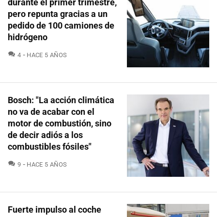
durante el primer trimestre,
pero repunta gracias a un
pedido de 100 camiones de
hidrógeno
COMENTARIOS
4
HACE 5 AÑOS
Bosch: "La acción climática
no va de acabar con el
motor de combustión, sino
de decir adiós a los
combustibles fósiles"
COMENTARIOS
9
HACE 5 AÑOS
Fuerte impulso al coche