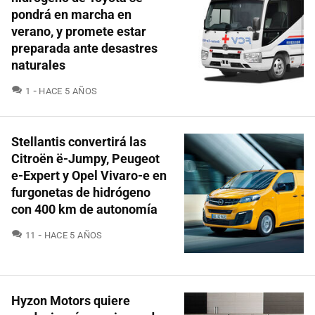
pondrá en marcha en
verano, y promete estar
preparada ante desastres
naturales
COMENTARIOS
1
HACE 5 AÑOS
Stellantis convertirá las
Citroën ë-Jumpy, Peugeot
e-Expert y Opel Vivaro-e en
furgonetas de hidrógeno
con 400 km de autonomía
COMENTARIOS
11
HACE 5 AÑOS
Hyzon Motors quiere