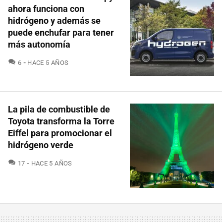
ahora funciona con
hidrógeno y además se
puede enchufar para tener
más autonomía
COMENTARIOS
6
HACE 5 AÑOS
La pila de combustible de
Toyota transforma la Torre
Eiffel para promocionar el
hidrógeno verde
COMENTARIOS
17
HACE 5 AÑOS