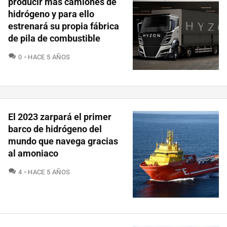
producir más camiones de
hidrógeno y para ello
estrenará su propia fábrica
de pila de combustible
COMENTARIOS
0
HACE 5 AÑOS
El 2023 zarpará el primer
barco de hidrógeno del
mundo que navega gracias
al amoniaco
COMENTARIOS
4
HACE 5 AÑOS