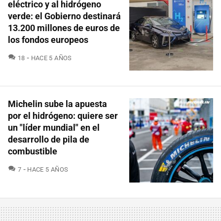
eléctrico y al hidrógeno
verde: el Gobierno destinará
13.200 millones de euros de
los fondos europeos
COMENTARIOS
18
HACE 5 AÑOS
Michelin sube la apuesta
por el hidrógeno: quiere ser
un "líder mundial" en el
desarrollo de pila de
combustible
COMENTARIOS
7
HACE 5 AÑOS