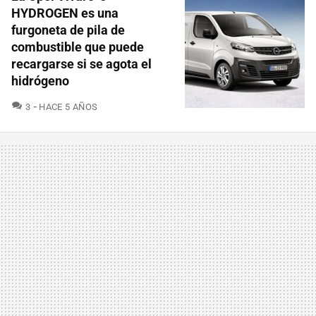
HYDROGEN es una
furgoneta de pila de
combustible que puede
recargarse si se agota el
hidrógeno
COMENTARIOS
3
HACE 5 AÑOS