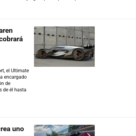
Laren
cobrará
t, el Ultimate
ha encargado
ón de
 de él hasta
crea uno