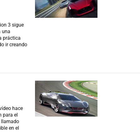
ion 3 sigue
a una
a práctica
do ir creando
 vídeo hace
 para el
, llamado
ble en el