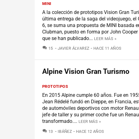
MINI
A la colección de prototipos Vision Gran Tur
última entrega de la saga del videojuego, el
6, se suma una propuesta de MINI basada e
Clubman, puesto en forma por John Cooper 
que se han publicado...
LEER MÁS »
COMENTARIOS
15
JAVIER ÁLVAREZ
HACE 11 AÑOS
Alpine Vision Gran Turismo
PROTOTIPOS
En 2015 Alpine cumple 60 años. Fue en 19
Jean Rédelé fundó en Dieppe, en Francia, es
de automóviles deportivos con motor Renaul
jefe de taller y su primer coche fue un Renau
transformado....
LEER MÁS »
COMENTARIOS
13
IBÁÑEZ
HACE 12 AÑOS