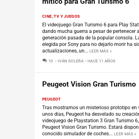
mítico para Gran Turismo 6
CINE, TV Y JUEGOS
El videojuego Gran Turismo 6 para Play Stat
dando mucha guerra a pesar de pertenecer 
generación pasada de la popular consola. L
elegida por Sony para no dejarlo morir ha si
actualizaciones, un...
LEER MÁS »
COMENTARIOS
10
IVÁN SOLERA
HACE 11 AÑOS
Peugeot Vision Gran Turismo
PEUGEOT
Tras mostrarnos un misterioso prototipo en
unos días, Peugeot ha desvelado su creación
videojuego de Playstation 3 Gran Turismo 6
Peugeot Vision Gran Turismo. Estará disponi
conocido simulador de coches...
LEER MÁS »