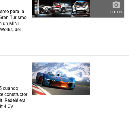
ismo para la
FOTOS
 Gran Turismo
n un MINI
Works, del
55 cuando
te constructor
t. Rédelé era
lt 4 CV