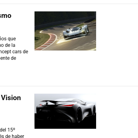
ismo
ños que
o de la
ncept cars de
gente de
 Vision
 del 15º
és de haber