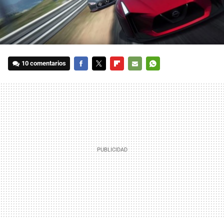
10 comentarios
FACEBOOK
TWITTER
FLIPBOARD
E-
WHATSAPP
MAIL