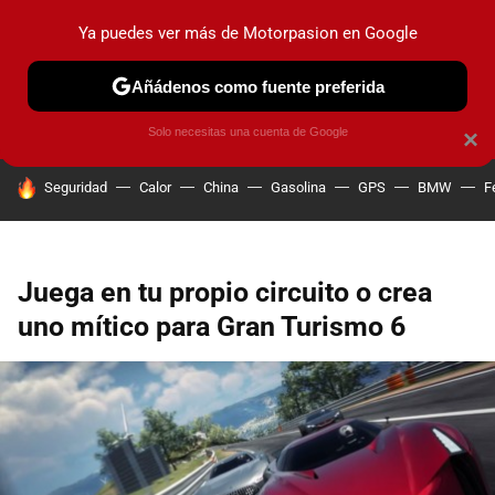
Ya puedes ver más de Motorpasion en Google
PRUEBAS
COCHES ELÉCTRICOS
OBSERVATORIO
F1
Añádenos como fuente preferida
Solo necesitas una cuenta de Google
×
HOY SE HABLA DE
Seguridad
Calor
China
Gasolina
GPS
BMW
F
Juega en tu propio circuito o crea
uno mítico para Gran Turismo 6