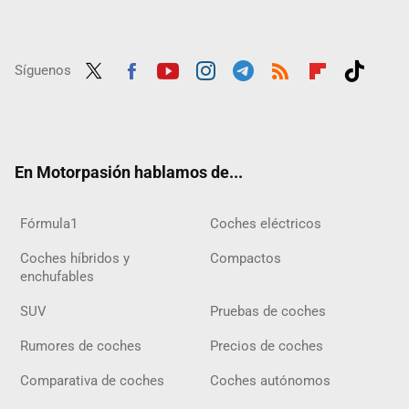
Síguenos
Twit
Fac
Yout
Inst
Tele
RSS
Flip
Tikt
ter
ebo
ube
agra
gra
boar
ok
ok
m
m
d
En Motorpasión hablamos de...
Fórmula1
Coches eléctricos
Coches híbridos y
Compactos
enchufables
SUV
Pruebas de coches
Rumores de coches
Precios de coches
Comparativa de coches
Coches autónomos