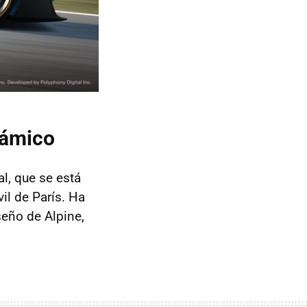
námico
l, que se está
il de París. Ha
seño de Alpine,