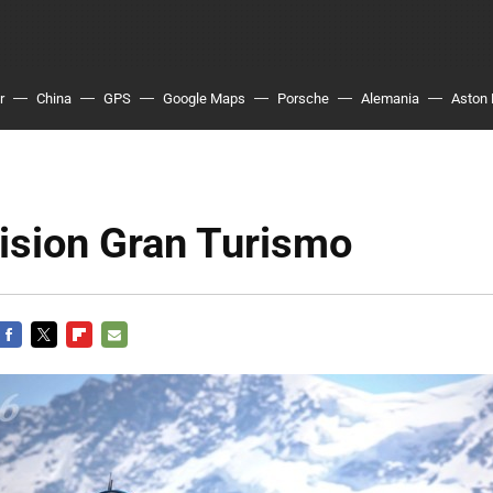
r
China
GPS
Google Maps
Porsche
Alemania
Aston 
ision Gran Turismo
FACEBOOK
TWITTER
FLIPBOARD
E-
MAIL