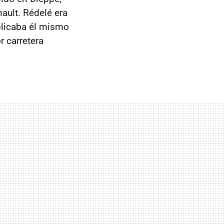
ault. Rédelé era
xplicaba él mismo
 carretera