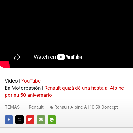
Vídeo |
YouTube
En Motorpasión |
Renault quizá dé una fiesta al Alpine
por su 50 aniversario
TEMAS
Renault
Renault Alpine A110-50 Concept
FACEBOOK
TWITTER
FLIPBOARD
E-
WHATSAPP