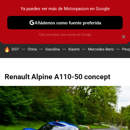
Ya puedes ver más de Motorpasion en Google
PRUEBAS
COCHES ELÉCTRICOS
OBSERVATORIO
F1
Añádenos como fuente preferida
Solo necesitas una cuenta de Google
×
HOY SE HABLA DE
DGT
China
Gasolina
Xiaomi
Mercedes-Benz
Peug
Renault Alpine A110-50 concept