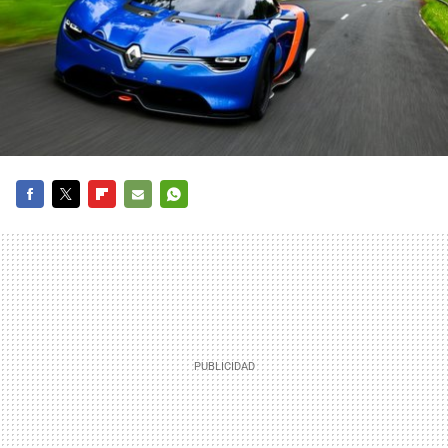
FACEBOOK
TWITTER
FLIPBOARD
E-
WHATSAPP
MAIL