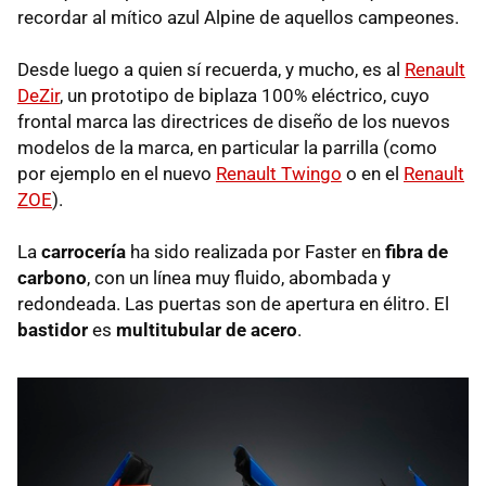
recordar al mítico azul Alpine de aquellos campeones.
Desde luego a quien sí recuerda, y mucho, es al
Renault
DeZir
, un prototipo de biplaza 100% eléctrico, cuyo
frontal marca las directrices de diseño de los nuevos
modelos de la marca, en particular la parrilla (como
por ejemplo en el nuevo
Renault Twingo
o en el
Renault
ZOE
).
La
carrocería
ha sido realizada por Faster en
fibra de
carbono
, con un línea muy fluido, abombada y
redondeada. Las puertas son de apertura en élitro. El
bastidor
es
multitubular de acero
.