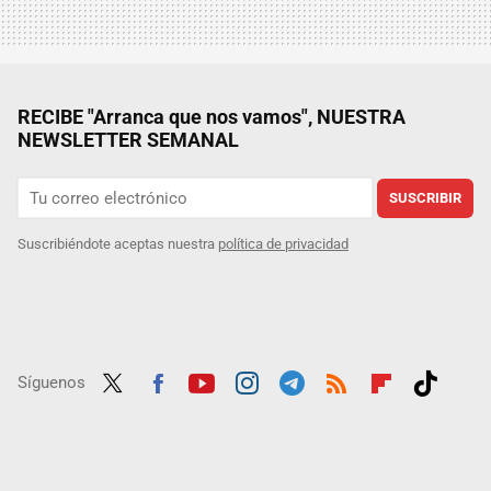
RECIBE "Arranca que nos vamos", NUESTRA
NEWSLETTER SEMANAL
SUSCRIBIR
Suscribiéndote aceptas nuestra
política de privacidad
Síguenos
Twit
Fac
Yout
Inst
Tele
RSS
Flip
Tikt
ter
ebo
ube
agra
gra
boar
ok
ok
m
m
d