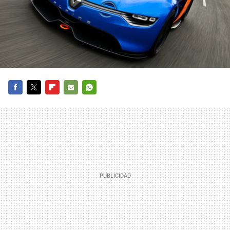
FACEBOOK
TWITTER
FLIPBOARD
E-
WHATSAPP
MAIL