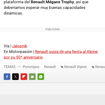
plataforma del
Renault Mégane Trophy
, así que
deberíamos esperar muy buenas capacidades
dinámicas.
Vía |
Jalopnik
En Motorpasión |
Renault quizá dé una fiesta al Alpine
por su 50º aniversario
TEMAS
Prototipos
Renault
Renault Alpine
Renau
FACEBOOK
TWITTER
FLIPBOARD
E-
WHATSAPP
MAIL