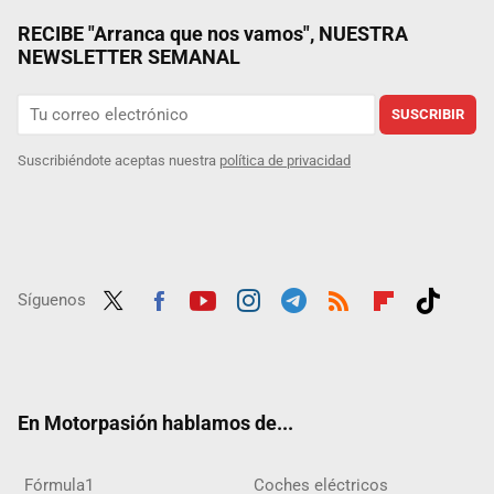
RECIBE "Arranca que nos vamos", NUESTRA
NEWSLETTER SEMANAL
SUSCRIBIR
Suscribiéndote aceptas nuestra
política de privacidad
Síguenos
Twit
Fac
Yout
Inst
Tele
RSS
Flip
Tikt
ter
ebo
ube
agra
gra
boar
ok
ok
m
m
d
En Motorpasión hablamos de...
Fórmula1
Coches eléctricos