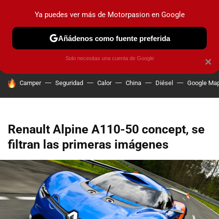
Ya puedes ver más de Motorpasion en Google
PRUEBAS
COCHES ELÉCTRICOS
OBSERVATORIO
F1
Añádenos como fuente preferida
Solo necesitas una cuenta de Google
×
HOY SE HABLA DE
Camper
Seguridad
Calor
China
Diésel
Google Ma
Renault Alpine A110-50 concept, se
filtran las primeras imágenes