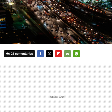
26 comentarios
FACEBOOK
TWITTER
FLIPBOARD
E-
WHATSAPP
MAIL