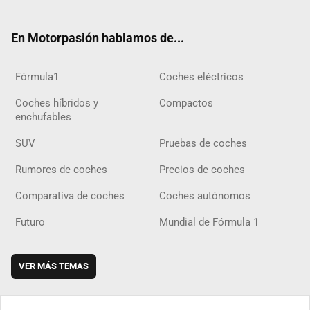
ter
ebo
ube
agra
gra
boar
ok
ok
m
m
d
En Motorpasión hablamos de...
Fórmula1
Coches eléctricos
Coches híbridos y
Compactos
enchufables
SUV
Pruebas de coches
Rumores de coches
Precios de coches
Comparativa de coches
Coches autónomos
Futuro
Mundial de Fórmula 1
VER MÁS TEMAS