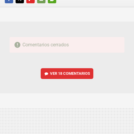
FACEBOOK
TWITTER
FLIPBOARD
E-
WHATSAPP
MAIL
Comentarios cerrados
VER
18 COMENTARIOS