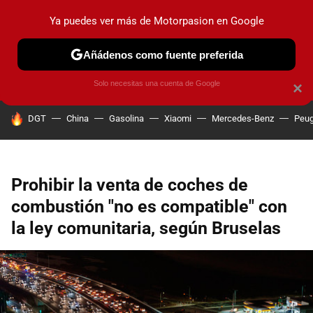
Ya puedes ver más de Motorpasion en Google
PRUEBAS
COCHES ELÉCTRICOS
OBSERVATORIO
F1
Añádenos como fuente preferida
Solo necesitas una cuenta de Google
×
HOY SE HABLA DE
DGT
China
Gasolina
Xiaomi
Mercedes-Benz
Peug
Prohibir la venta de coches de
combustión "no es compatible" con
la ley comunitaria, según Bruselas