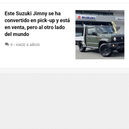
Este Suzuki Jimny se ha
convertido en pick-up y está
en venta, pero al otro lado
del mundo
COMENTARIOS
9
HACE 6 AÑOS