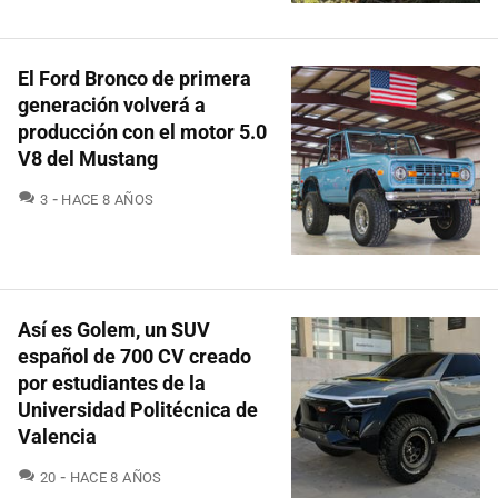
El Ford Bronco de primera
generación volverá a
producción con el motor 5.0
V8 del Mustang
COMENTARIOS
3
HACE 8 AÑOS
Así es Golem, un SUV
español de 700 CV creado
por estudiantes de la
Universidad Politécnica de
Valencia
COMENTARIOS
20
HACE 8 AÑOS