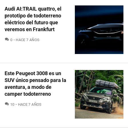
Audi AI:TRAIL quattro, el
prototipo de todoterreno
eléctrico del futuro que
veremos en Frankfurt
COMENTARIOS
0
HACE 7 AÑOS
Este Peugeot 3008 es un
SUV único pensado para la
aventura, a modo de
camper todoterreno
COMENTARIOS
10
HACE 7 AÑOS