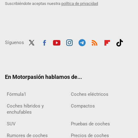
Suscribiéndote aceptas nuestra
política de privacidad
Síguenos
Twit
Fac
Yout
Inst
Tele
RSS
Flip
Tikt
ter
ebo
ube
agra
gra
boar
ok
ok
m
m
d
En Motorpasión hablamos de...
Fórmula1
Coches eléctricos
Coches híbridos y
Compactos
enchufables
SUV
Pruebas de coches
Rumores de coches
Precios de coches