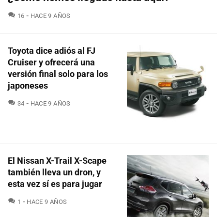
COMENTARIOS
16
HACE 9 AÑOS
Toyota dice adiós al FJ
Cruiser y ofrecerá una
versión final solo para los
japoneses
COMENTARIOS
34
HACE 9 AÑOS
El Nissan X-Trail X-Scape
también lleva un dron, y
esta vez sí es para jugar
COMENTARIOS
1
HACE 9 AÑOS