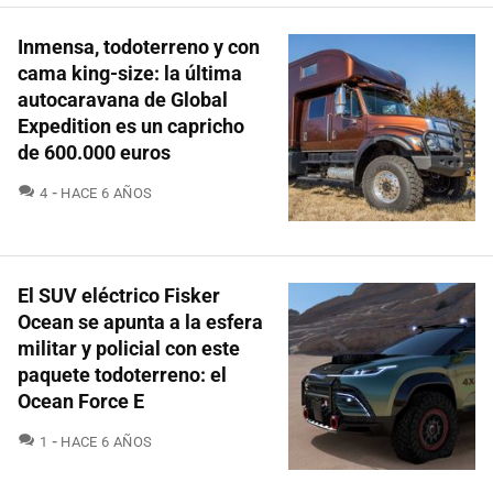
Inmensa, todoterreno y con
cama king-size: la última
autocaravana de Global
Expedition es un capricho
de 600.000 euros
COMENTARIOS
4
HACE 6 AÑOS
El SUV eléctrico Fisker
Ocean se apunta a la esfera
militar y policial con este
paquete todoterreno: el
Ocean Force E
COMENTARIOS
1
HACE 6 AÑOS