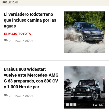
PUBLICIDAD
El verdadero todoterreno
que incluso camina por las
aguas
ESPACIO TOYOTA
COMENTARIOS
0
HACE 7 AÑOS
Brabus 800 Widestar:
vuelve este Mercedes-AMG
G 63 preparado, con 800 CV
y 1.000 Nm de par
COMENTARIOS
2
HACE 7 AÑOS
FOTOS