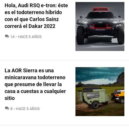
Hola, Audi RSQ e-tron: éste
es el todoterreno híbrido
con el que Carlos Sainz
correrá el Dakar 2022
COMENTARIOS
14
HACE 5 AÑOS
La AOR Sierra es una
minicaravana todoterreno
que presume de llevar la
casa a cuestas a cualquier
sitio
COMENTARIOS
8
HACE 5 AÑOS