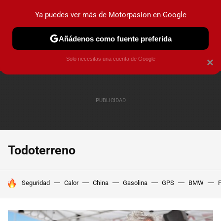
Ya puedes ver más de Motorpasion en Google
PRUEBAS
COCHES ELÉCTRICOS
OBSERVATORIO
F1
Añádenos como fuente preferida
Solo necesitas una cuenta de Google
×
Todoterreno
HOY SE HABLA DE
Seguridad
Calor
China
Gasolina
GPS
BMW
F