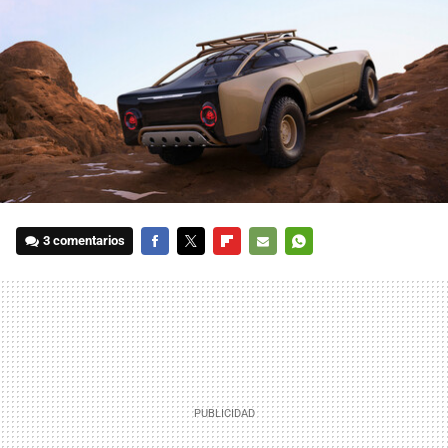
3 comentarios
FACEBOOK
TWITTER
FLIPBOARD
E-
WHATSAPP
MAIL