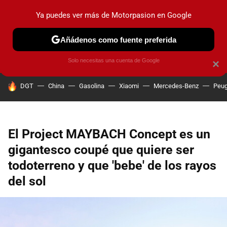
Ya puedes ver más de Motorpasion en Google
PRUEBAS
COCHES ELÉCTRICOS
OBSERVATORIO
F1
Añádenos como fuente preferida
Solo necesitas una cuenta de Google
×
HOY SE HABLA DE
DGT
China
Gasolina
Xiaomi
Mercedes-Benz
Peug
El Project MAYBACH Concept es un
gigantesco coupé que quiere ser
todoterreno y que 'bebe' de los rayos
del sol