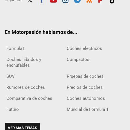
Twit
Fac
Yout
Inst
Tele
RSS
Flip
Tikt
ter
ebo
ube
agra
gra
boar
ok
ok
m
m
d
En Motorpasión hablamos de...
Fórmula1
Coches eléctricos
Coches híbridos y
Compactos
enchufables
SUV
Pruebas de coches
Rumores de coches
Precios de coches
Comparativa de coches
Coches autónomos
Futuro
Mundial de Fórmula 1
VER MÁS TEMAS