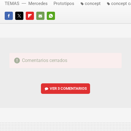
TEMAS
Mercedes
Prototipos
concept
concept c
FACEBOOK
TWITTER
FLIPBOARD
E-
WHATSAPP
MAIL
Comentarios cerrados
VER
3 COMENTARIOS