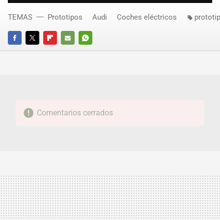
TEMAS
Prototipos
Audi
Coches eléctricos
prototi
FACEBOOK
TWITTER
FLIPBOARD
E-
WHATSAPP
MAIL
Comentarios cerrados