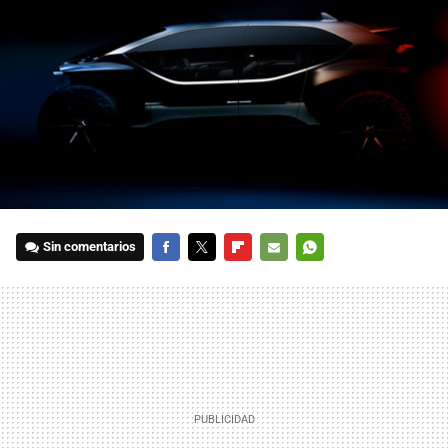
Sin comentarios
FACEBOOK
TWITTER
FLIPBOARD
E-
WHATSAPP
MAIL