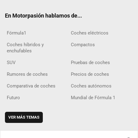
ter
ebo
ube
agra
gra
boar
ok
ok
m
m
d
En Motorpasión hablamos de...
Fórmula1
Coches eléctricos
Coches híbridos y
Compactos
enchufables
SUV
Pruebas de coches
Rumores de coches
Precios de coches
Comparativa de coches
Coches autónomos
Futuro
Mundial de Fórmula 1
VER MÁS TEMAS