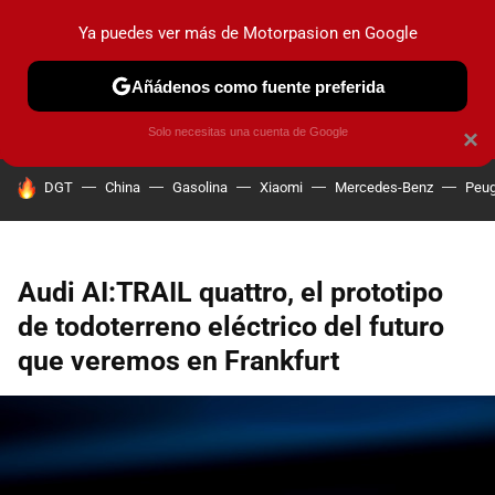
Ya puedes ver más de Motorpasion en Google
PRUEBAS
COCHES ELÉCTRICOS
OBSERVATORIO
F1
Añádenos como fuente preferida
Solo necesitas una cuenta de Google
×
HOY SE HABLA DE
DGT
China
Gasolina
Xiaomi
Mercedes-Benz
Peug
Audi AI:TRAIL quattro, el prototipo
de todoterreno eléctrico del futuro
que veremos en Frankfurt