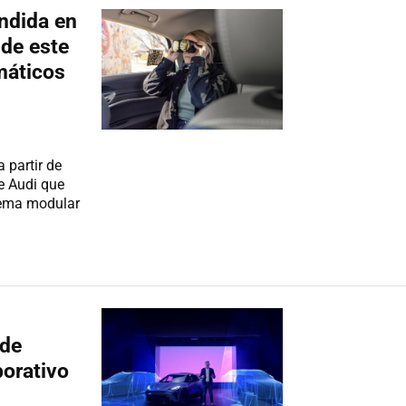
endida en
de este
máticos
 partir de
e Audi que
stema modular
 de
orativo