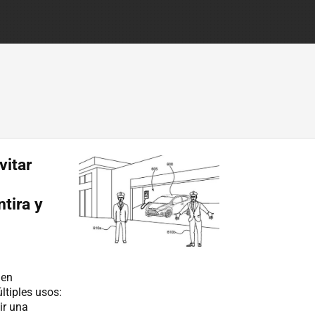
vitar
tira y
 en
ltiples usos:
ir una