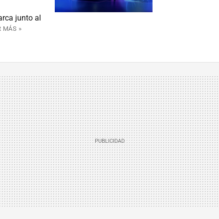
rca junto al
R MÁS »