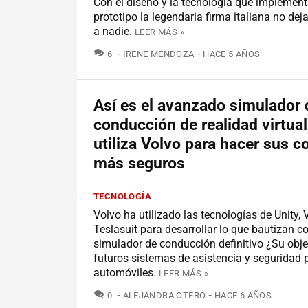
Con el diseño y la tecnología que implement
prototipo la legendaria firma italiana no deja
a nadie.
LEER MÁS »
COMENTARIOS
6
IRENE MENDOZA
HACE 5 AÑOS
Así es el avanzado simulador 
conducción de realidad virtua
utiliza Volvo para hacer sus c
más seguros
TECNOLOGÍA
Volvo ha utilizado las tecnologías de Unity, 
Teslasuit para desarrollar lo que bautizan c
simulador de conducción definitivo ¿Su obje
futuros sistemas de asistencia y seguridad 
automóviles.
LEER MÁS »
COMENTARIOS
0
ALEJANDRA OTERO
HACE 6 AÑOS