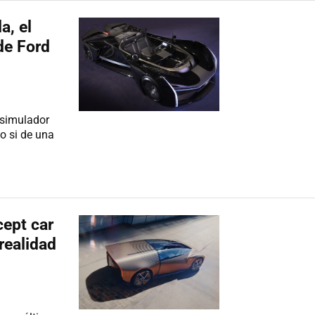
a, el
de Ford
e simulador
mo si de una
ept car
realidad