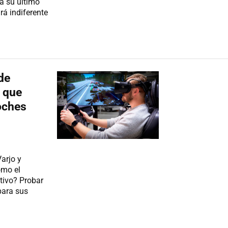
a su último
rá indiferente
de
l que
oches
Varjo y
omo el
tivo? Probar
para sus