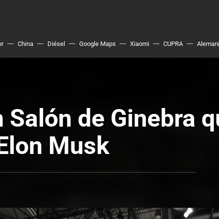
or
China
Diésel
Google Maps
Xiaomi
CUPRA
Aleman
n Salón de Ginebra q
 Elon Musk