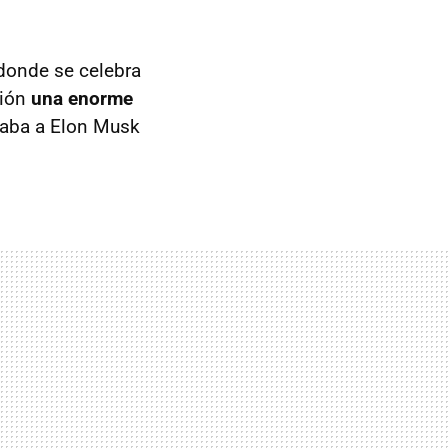
 donde se celebra
ción
una enorme
etaba a Elon Musk