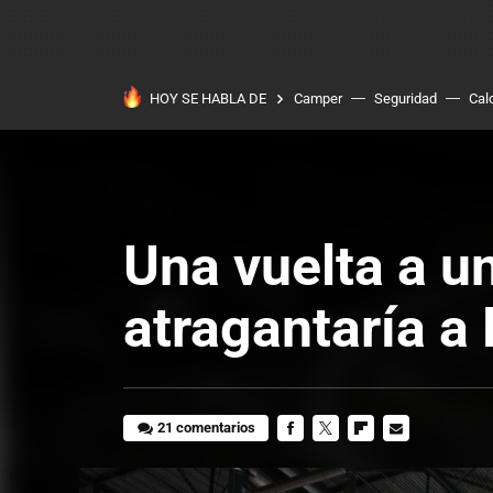
HOY SE HABLA DE
Camper
Seguridad
Cal
Una vuelta a u
atragantaría a
21 comentarios
FACEBOOK
TWITTER
FLIPBOARD
E-
MAIL