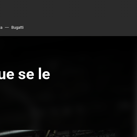
ia
Bugatti
ue se le