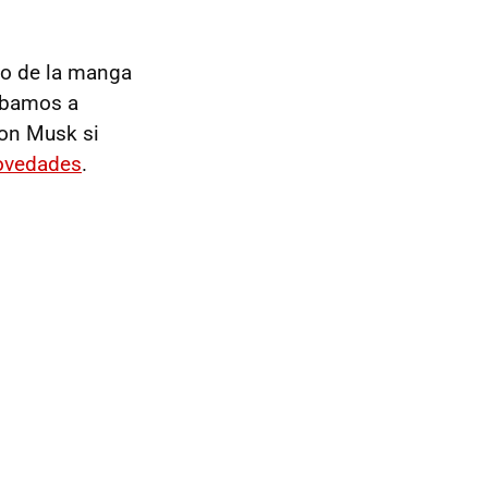
ado de la manga
 íbamos a
lon Musk si
novedades
.