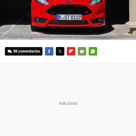
38 comentarios
FACEBOOK
TWITTER
FLIPBOARD
E-
WHATSAPP
MAIL