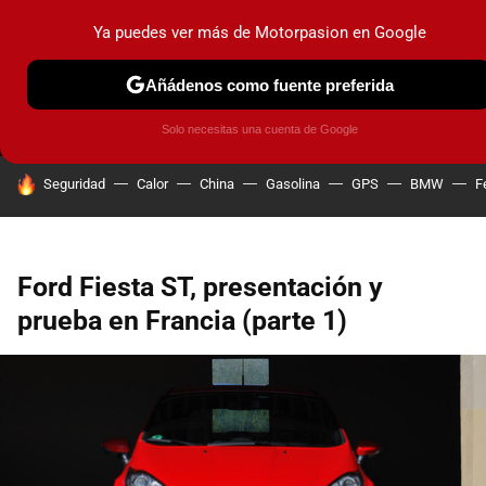
Ya puedes ver más de Motorpasion en Google
MENÚ
NUEVO
Añádenos como fuente preferida
PRUEBAS
COCHES ELÉCTRICOS
OBSERVATORIO
F1
Solo necesitas una cuenta de Google
HOY SE HABLA DE
Seguridad
Calor
China
Gasolina
GPS
BMW
F
Ford Fiesta ST, presentación y
prueba en Francia (parte 1)