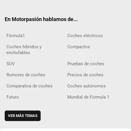
ter
ebo
ube
agra
gra
boar
ok
ok
m
m
d
En Motorpasión hablamos de...
Fórmula1
Coches eléctricos
Coches híbridos y
Compactos
enchufables
SUV
Pruebas de coches
Rumores de coches
Precios de coches
Comparativa de coches
Coches autónomos
Futuro
Mundial de Fórmula 1
VER MÁS TEMAS