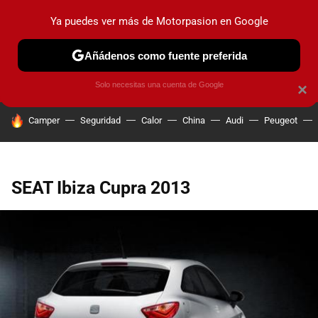
Ya puedes ver más de Motorpasion en Google
PRUEBAS
COCHES ELÉCTRICOS
OBSERVATORIO
F1
Añádenos como fuente preferida
Solo necesitas una cuenta de Google
×
HOY SE HABLA DE
Camper
Seguridad
Calor
China
Audi
Peugeot
SEAT Ibiza Cupra 2013