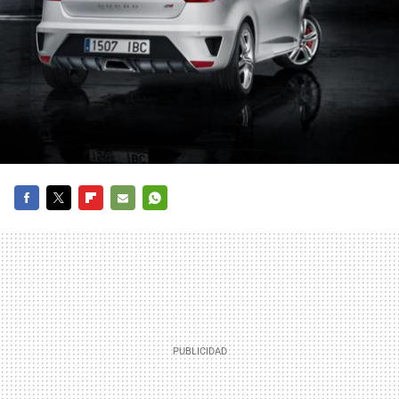
FACEBOOK
TWITTER
FLIPBOARD
E-
WHATSAPP
MAIL