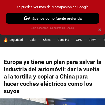
Ya puedes ver más de Motorpasion en Google
PRUEBAS
COCHES ELÉCTRICOS
OBSERVATORIO
F1
Añádenos como fuente preferida
Solo necesitas una cuenta de Google
×
HOY SE HABLA DE
Seguridad
Calor
China
Gasolina
GPS
BMW
F
Europa ya tiene un plan para salvar la
industria del automóvil: dar la vuelta
a la tortilla y copiar a China para
hacer coches eléctricos como los
suyos