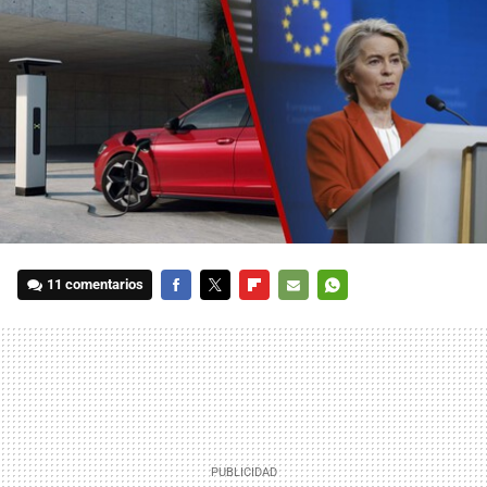
11 comentarios
FACEBOOK
TWITTER
FLIPBOARD
E-
WHATSAPP
MAIL