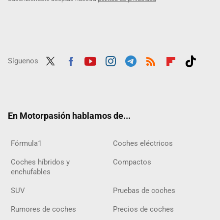
Síguenos
Twit
Fac
Yout
Inst
Tele
RSS
Flip
Tikt
ter
ebo
ube
agra
gra
boar
ok
ok
m
m
d
En Motorpasión hablamos de...
Fórmula1
Coches eléctricos
Coches híbridos y
Compactos
enchufables
SUV
Pruebas de coches
Rumores de coches
Precios de coches