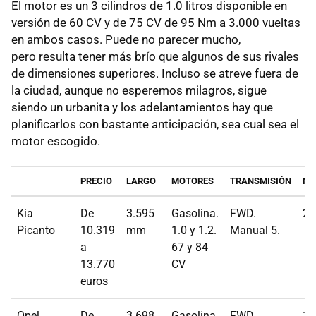
El motor es un 3 cilindros de 1.0 litros disponible en
versión de 60 CV y de 75 CV de 95 Nm a 3.000 vueltas
en ambos casos. Puede no parecer mucho,
pero resulta tener más brío que algunos de sus rivales
de dimensiones superiores. Incluso se atreve fuera de
la ciudad, aunque no esperemos milagros, sigue
siendo un urbanita y los adelantamientos hay que
planificarlos con bastante anticipación, sea cual sea el
motor escogido.
PRECIO
LARGO
MOTORES
TRANSMISIÓN
MA
Kia
De
3.595
Gasolina.
FWD.
25
Picanto
10.319
mm
1.0 y 1.2.
Manual 5.
a
67 y 84
13.770
CV
euros
Opel
De
3.698
Gasolina.
FWD.
17