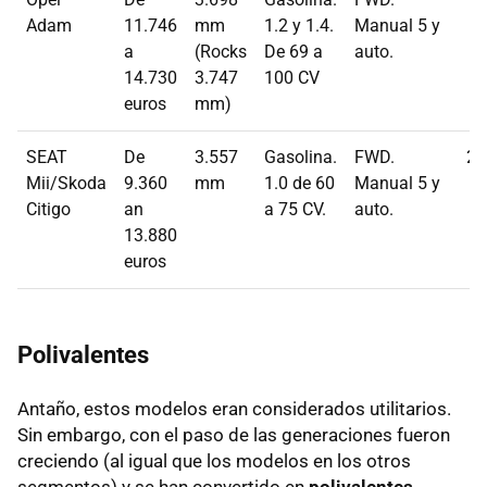
Adam
11.746
mm
1.2 y 1.4.
Manual 5 y
a
(Rocks
De 69 a
auto.
14.730
3.747
100 CV
euros
mm)
SEAT
De
3.557
Gasolina.
FWD.
25
Mii/Skoda
9.360
mm
1.0 de 60
Manual 5 y
Citigo
an
a 75 CV.
auto.
13.880
euros
Polivalentes
Antaño, estos modelos eran considerados utilitarios.
Sin embargo, con el paso de las generaciones fueron
creciendo (al igual que los modelos en los otros