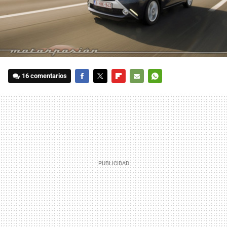
16 comentarios
FACEBOOK
TWITTER
FLIPBOARD
E-
WHATSAPP
MAIL