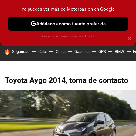
Ya puedes ver más de Motorpasion en Google
MENÚ
NUEVO
Añádenos como fuente preferida
PRUEBAS
COCHES ELÉCTRICOS
OBSERVATORIO
F1
Solo necesitas una cuenta de Google
×
HOY SE HABLA DE
Seguridad
Calor
China
Gasolina
GPS
BMW
F
Toyota Aygo 2014, toma de contacto