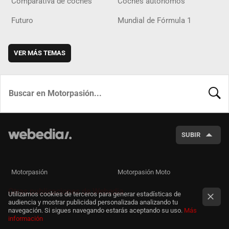
Comparativa de coches
Coches autónomos
Futuro
Mundial de Fórmula 1
VER MÁS TEMAS
BUSCA
SUBIR
Motorpasión
Motorpasión Moto
Otras publicaciones de Webedia
Utilizamos cookies de terceros para generar estadísticas de
audiencia y mostrar publicidad personalizada analizando tu
navegación. Si sigues navegando estarás aceptando su uso.
Más
información