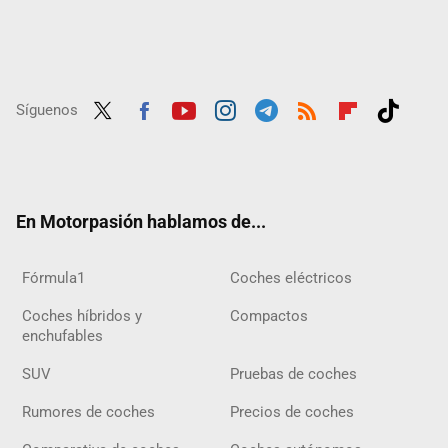
Síguenos
Twit
Fac
Yout
Inst
Tele
RSS
Flip
Tikt
ter
ebo
ube
agra
gra
boar
ok
ok
m
m
d
En Motorpasión hablamos de...
Fórmula1
Coches eléctricos
Coches híbridos y
Compactos
enchufables
SUV
Pruebas de coches
Rumores de coches
Precios de coches