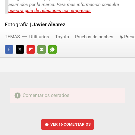
asumidos por la marca. Para más información consulta
nuestra guía de relaciones con empresas
.
Fotografía |
Javier Álvarez
TEMAS
Utilitarios
Toyota
Pruebas de coches
Pres
FACEBOOK
TWITTER
FLIPBOARD
E-
WHATSAPP
MAIL
Comentarios cerrados
VER
16 COMENTARIOS