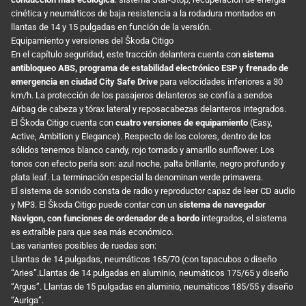
cinética y neumáticos de baja resistencia a la rodadura montados en
llantas de 14 y 15 pulgadas en función de la versión.
Equipamiento y versiones del Škoda Citigo
En el capítulo seguridad, este tracción delantera cuenta con
sistema
antibloqueo ABS, programa de estabilidad electrónico ESP y frenado de
emergencia en ciudad City Safe Drive
para velocidades inferiores a 30
km/h. La protección de los pasajeros delanteros se confía a sendos
Airbag de cabeza y tórax lateral y reposacabezas delanteros integrados.
El Škoda Citigo cuenta con
cuatro versiones de equipamiento
(Easy,
Active, Ambition y Elegance). Respecto de los colores, dentro de los
sólidos tenemos blanco candy, rojo tornado y amarillo sunflower. Los
tonos con efecto perla son: azul noche, palta brillante, negro profundo y
plata leaf. La terminación especial la denominan verde primavera.
El sistema de sonido consta de radio y reproductor capaz de leer CD audio
y MP3. El Škoda Citigo puede contar con un
sistema de navegador
Navigon, con funciones de ordenador de a bordo
integrados, el sistema
es extraíble para que sea más económico.
Las variantes posibles de ruedas son:
Llantas de 14 pulgadas, neumáticos 165/70 (con tapacubos o diseño
“Aries”.Llantas de 14 pulgadas en aluminio, neumáticos 175/65 y diseño
“Argus”. Llantas de 15 pulgadas en aluminio, neumáticos 185/55 y diseño
“Auriga”.