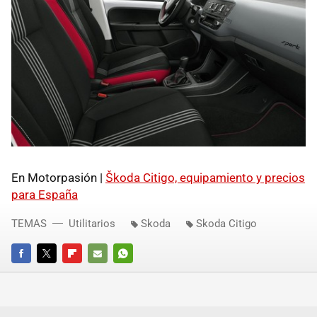
En Motorpasión |
Škoda Citigo, equipamiento y precios
para España
TEMAS
Utilitarios
Skoda
Skoda Citigo
FACEBOOK
TWITTER
FLIPBOARD
E-
WHATSAPP
MAIL