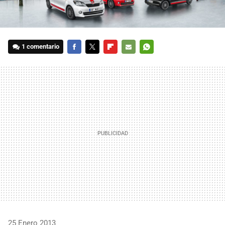
1 comentario
FACEBOOK
TWITTER
FLIPBOARD
E-
WHATSAPP
MAIL
25 Enero 2013