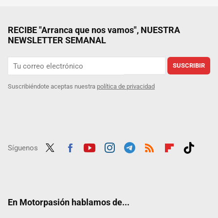
RECIBE "Arranca que nos vamos", NUESTRA
NEWSLETTER SEMANAL
SUSCRIBIR
Suscribiéndote aceptas nuestra
política de privacidad
Síguenos
Twit
Fac
Yout
Inst
Tele
RSS
Flip
Tikt
ter
ebo
ube
agra
gra
boar
ok
ok
m
m
d
En Motorpasión hablamos de...