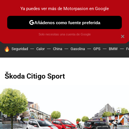
Ya puedes ver más de Motorpasion en Google
PRUEBAS
COCHES ELÉCTRICOS
OBSERVATORIO
F1
Añádenos como fuente preferida
Solo necesitas una cuenta de Google
×
HOY SE HABLA DE
Seguridad
Calor
China
Gasolina
GPS
BMW
F
Škoda Citigo Sport