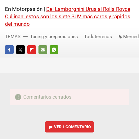
En Motorpasión |
Del Lamborghini Urus al Rolls-Royce
Cullinan: estos son los siete SUV más caros y rápidos
del mundo
TEMAS
Tuning y preparaciones
Todoterrenos
Merced
FACEBOOK
TWITTER
FLIPBOARD
E-
WHATSAPP
MAIL
Comentarios cerrados
VER
1 COMENTARIO