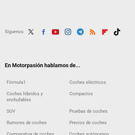
Síguenos
Twit
Fac
Yout
Inst
Tele
RSS
Flip
Tikt
ter
ebo
ube
agra
gra
boar
ok
ok
m
m
d
En Motorpasión hablamos de...
Fórmula1
Coches eléctricos
Coches híbridos y
Compactos
enchufables
SUV
Pruebas de coches
Rumores de coches
Precios de coches
Comparativa de coches
Coches autónomos