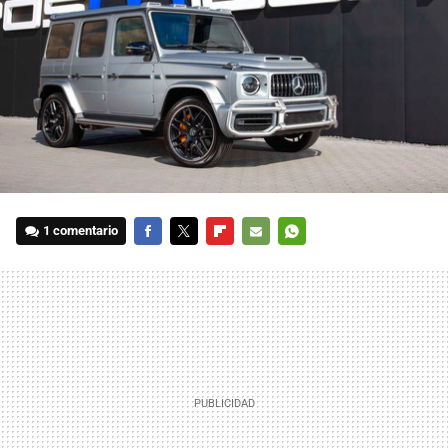
1 comentario
FACEBOOK
TWITTER
FLIPBOARD
E-
WHATSAPP
MAIL