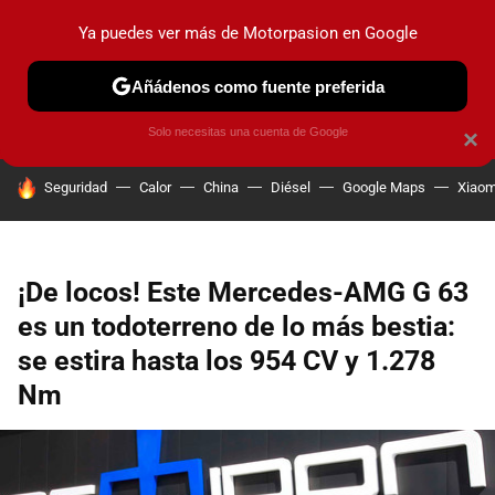
Ya puedes ver más de Motorpasion en Google
PRUEBAS
COCHES ELÉCTRICOS
OBSERVATORIO
F1
Añádenos como fuente preferida
Solo necesitas una cuenta de Google
×
HOY SE HABLA DE
Seguridad
Calor
China
Diésel
Google Maps
Xiaom
¡De locos! Este Mercedes-AMG G 63
es un todoterreno de lo más bestia:
se estira hasta los 954 CV y 1.278
Nm