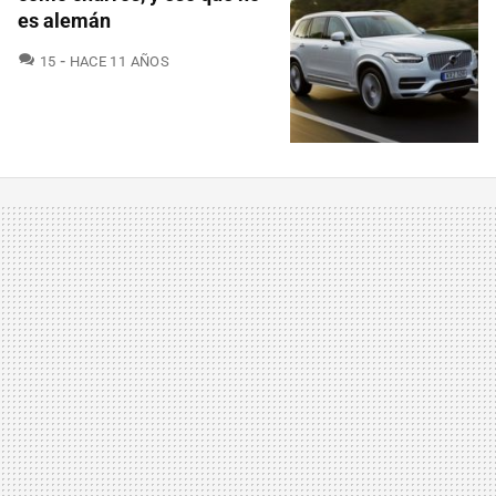
es alemán
COMENTARIOS
15
HACE 11 AÑOS