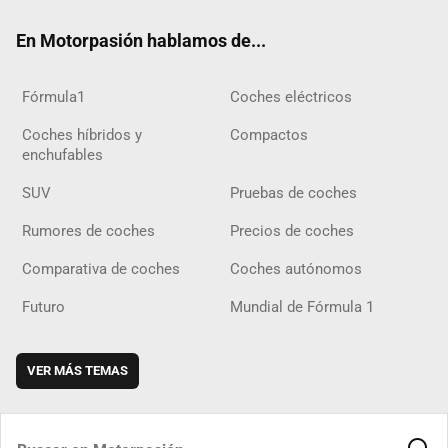
ok
m
m
d
En Motorpasión hablamos de...
Fórmula1
Coches eléctricos
Coches híbridos y
Compactos
enchufables
SUV
Pruebas de coches
Rumores de coches
Precios de coches
Comparativa de coches
Coches autónomos
Futuro
Mundial de Fórmula 1
VER MÁS TEMAS