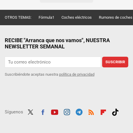
OTROS TEMAS:
Fórmula1
Coches eléctricos
Rumores de coches
RECIBE "Arranca que nos vamos", NUESTRA
NEWSLETTER SEMANAL
SUSCRIBIR
Suscribiéndote aceptas nuestra
política de privacidad
Síguenos
Twit
Fac
Yout
Inst
Tele
RSS
Flip
Tikt
ter
ebo
ube
agra
gra
boar
ok