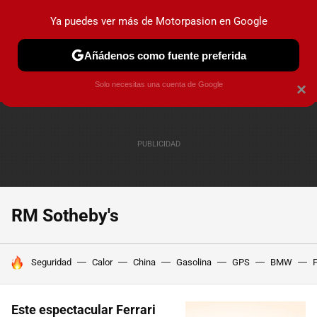
Ya puedes ver más de Motorpasion en Google
PRUEBAS
COCHES ELÉCTRICOS
OBSERVATORIO
F1
Añádenos como fuente preferida
Solo necesitas una cuenta de Google
×
RM Sotheby's
HOY SE HABLA DE
Seguridad
Calor
China
Gasolina
GPS
BMW
F
Este espectacular Ferrari