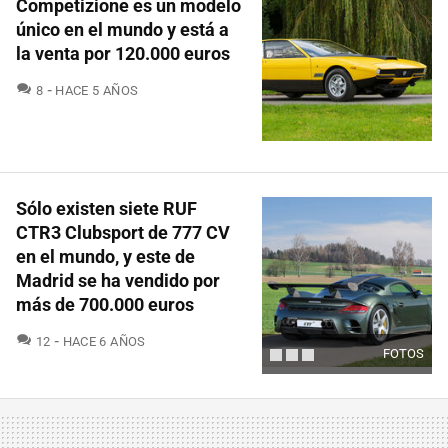
Competizione es un modelo
único en el mundo y está a
la venta por 120.000 euros
COMENTARIOS
8
HACE 5 AÑOS
Sólo existen siete RUF
CTR3 Clubsport de 777 CV
en el mundo, y este de
Madrid se ha vendido por
más de 700.000 euros
COMENTARIOS
12
HACE 6 AÑOS
FOTOS