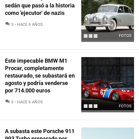
sedán que pasó a la historia
como 'ejecutor' de nazis
COMENTARIOS
3
HACE 6 AÑOS
FOTOS
Este impecable BMW M1
Procar, completamente
restaurado, se subastará en
agosto y podría venderse
por 714.000 euros
COMENTARIOS
3
HACE 6 AÑOS
FOTOS
A subasta este Porsche 911
993 Turbo preparado por