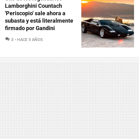
Lamborghini Countach
'Periscopio' sale ahora a
subasta y está literalmente
firmado por Gandini
COMENTARIOS
3
HACE 5 AÑOS