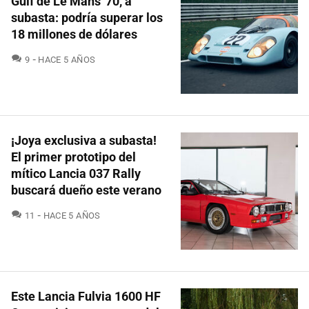
Gulf de Le Mans '70, a
subasta: podría superar los
18 millones de dólares
COMENTARIOS
9
HACE 5 AÑOS
¡Joya exclusiva a subasta!
El primer prototipo del
mítico Lancia 037 Rally
buscará dueño este verano
COMENTARIOS
11
HACE 5 AÑOS
Este Lancia Fulvia 1600 HF