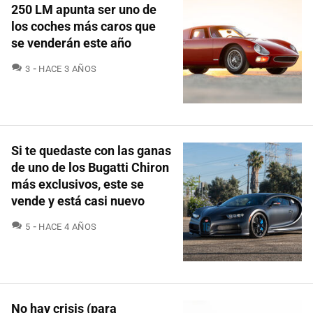
250 LM apunta ser uno de
los coches más caros que
se venderán este año
COMENTARIOS
3
HACE 3 AÑOS
Si te quedaste con las ganas
de uno de los Bugatti Chiron
más exclusivos, este se
vende y está casi nuevo
COMENTARIOS
5
HACE 4 AÑOS
No hay crisis (para