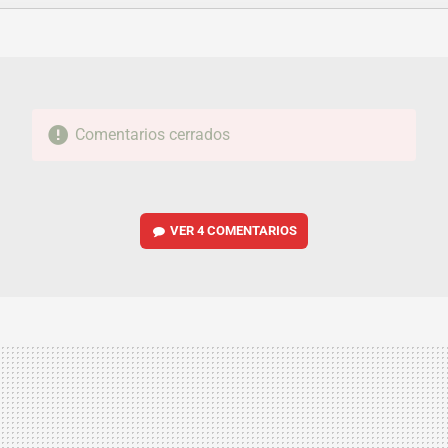
FACEBOOK
TWITTER
FLIPBOARD
E-
WHATSAPP
MAIL
Comentarios cerrados
VER
4 COMENTARIOS