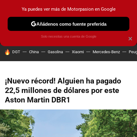
Ya puedes ver más de Motorpasion en Google
MENÚ
NUEVO
Añádenos como fuente preferida
PRUEBAS
COCHES ELÉCTRICOS
OBSERVATORIO
F1
Solo necesitas una cuenta de Google
×
HOY SE HABLA DE
DGT
China
Gasolina
Xiaomi
Mercedes-Benz
Peug
¡Nuevo récord! Alguien ha pagado
22,5 millones de dólares por este
Aston Martin DBR1