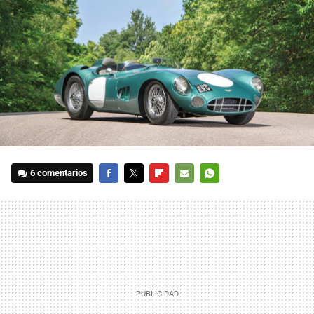
6 comentarios
FACEBOOK
TWITTER
FLIPBOARD
E-
WHATSAPP
MAIL