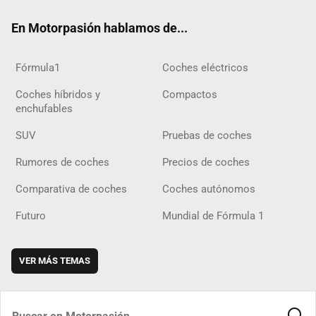
ok
m
m
d
En Motorpasión hablamos de...
Fórmula1
Coches eléctricos
Coches híbridos y
Compactos
enchufables
SUV
Pruebas de coches
Rumores de coches
Precios de coches
Comparativa de coches
Coches autónomos
Futuro
Mundial de Fórmula 1
VER MÁS TEMAS