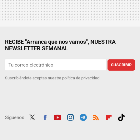
RECIBE "Arranca que nos vamos", NUESTRA
NEWSLETTER SEMANAL
SUSCRIBIR
Suscribiéndote aceptas nuestra
política de privacidad
Síguenos
Twit
Fac
Yout
Inst
Tele
RSS
Flip
Tikt
ter
ebo
ube
agra
gra
boar
ok