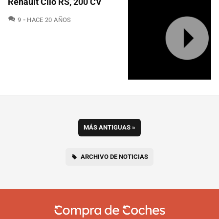
Renault Clio RS, 200 CV
COMENTARIOS
9
HACE 20 AÑOS
MÁS ANTIGUAS
»
ARCHIVO DE NOTICIAS