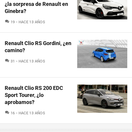
¿la sorpresa de Renault en
Ginebra?
COMENTARIOS
19
HACE 13 AÑOS
Renault Clio RS Gordini, ¿en
camino?
COMENTARIOS
31
HACE 13 AÑOS
Renault Clio RS 200 EDC
Sport Tourer, ¿lo
aprobamos?
COMENTARIOS
16
HACE 13 AÑOS