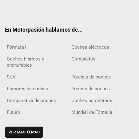
Twit
Fac
Yout
Inst
Tele
RSS
Flip
Tikt
ter
ebo
ube
agra
gra
boar
ok
ok
m
m
d
En Motorpasión hablamos de...
Fórmula1
Coches eléctricos
Coches híbridos y
Compactos
enchufables
SUV
Pruebas de coches
Rumores de coches
Precios de coches
Comparativa de coches
Coches autónomos
Futuro
Mundial de Fórmula 1
VER MÁS TEMAS