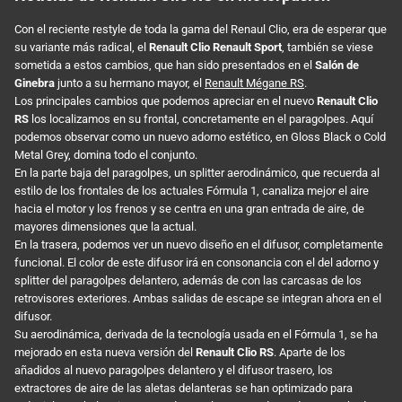
Con el reciente restyle de toda la gama del Renaul Clio, era de esperar que
su variante más radical, el
Renault Clio Renault Sport
, también se viese
sometida a estos cambios, que han sido presentados en el
Salón de
Ginebra
junto a su hermano mayor, el
Renault Mégane RS
.
Los principales cambios que podemos apreciar en el nuevo
Renault Clio
RS
los localizamos en su frontal, concretamente en el paragolpes. Aquí
podemos observar como un nuevo adorno estético, en Gloss Black o Cold
Metal Grey, domina todo el conjunto.
En la parte baja del paragolpes, un splitter aerodinámico, que recuerda al
estilo de los frontales de los actuales Fórmula 1, canaliza mejor el aire
hacia el motor y los frenos y se centra en una gran entrada de aire, de
mayores dimensiones que la actual.
En la trasera, podemos ver un nuevo diseño en el difusor, completamente
funcional. El color de este difusor irá en consonancia con el del adorno y
splitter del paragolpes delantero, además de con las carcasas de los
retrovisores exteriores. Ambas salidas de escape se integran ahora en el
difusor.
Su aerodinámica, derivada de la tecnología usada en el Fórmula 1, se ha
mejorado en esta nueva versión del
Renault Clio RS
. Aparte de los
añadidos al nuevo paragolpes delantero y el difusor trasero, los
extractores de aire de las aletas delanteras se han optimizado para