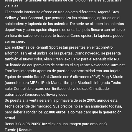
está presente también un avisador de cambio con señales acústicas y
visuales.
El acabado interior se ofrece en tres colores diferentes, Argenté Grey,
Yellow y Dark Charcoal, que personaliza los cinturones, apliques en el
salpicadero y tapicería de los asientos. De serie se ofrecen los asientos
deportivos y como opción dispone de unos baquets
Recaro
con refuerzo
en fibra de carbono en su parte trasera. Como opción, la tapicería puede
ser en cuero.
Los emblemas de Renault Sport están presentes en el tacómetro,
alfombrillas y en el umbral de las puertas. Como novedad, se presenta
también el nuevo color, Alien Green, exclusivo para el
Renault Clio RS
.
Su listado de equipamiento de serie es el siguiente: Navegador Carminat
TomTom integrado Apertura de puertas por proximidad con una tarjeta
Equipo de sonido RadioSat Classic con 6 altovoces (80W) Plug & Music
(conector para MP3 o iPod) Manos libre por Bluetooth integrado Techo
solar Control de crucero con limitador de velocidad Climatizador
automático Sensores de lluvia y luces
Su puesta a la venta será en la primavera de este 2009, aunque esta
fecha depende del mercado. Sus precios no se han anunciado todavía,
pero debería rondar los
22.000 euros
, algo más caro que la generación
actual.
Renault Clio RS 2009(Haz click en una imagen para ampliarla)
Fuente |
Renault