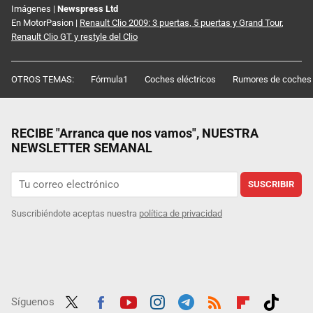
Imágenes |
Newspress Ltd
En MotorPasion |
Renault Clio 2009: 3 puertas, 5 puertas y Grand Tour
,
Renault Clio GT y restyle del Clio
OTROS TEMAS:
Fórmula1
Coches eléctricos
Rumores de coches
RECIBE "Arranca que nos vamos", NUESTRA
NEWSLETTER SEMANAL
SUSCRIBIR
Suscribiéndote aceptas nuestra
política de privacidad
Síguenos