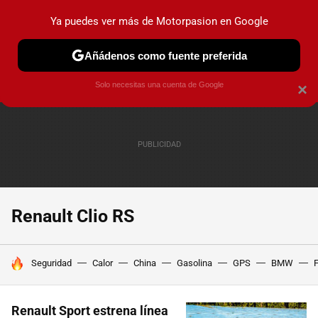
Ya puedes ver más de Motorpasion en Google
PRUEBAS
COCHES ELÉCTRICOS
OBSERVATORIO
F1
Añádenos como fuente preferida
Solo necesitas una cuenta de Google
×
Renault Clio RS
HOY SE HABLA DE
Seguridad
Calor
China
Gasolina
GPS
BMW
F
Renault Sport estrena línea