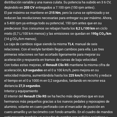
distribución variable y una nueva culata. Su potencia ha subido en 3 6 CV,
dejándolo en
203 CV
entregados a 7.100 rpm (150 rpm antes).
El par máximo se mantiene en
215 Nm
, pero la curva se optimizado y se
reducen las revoluciones necesarias para entregar su par máximo. Ahora,
a 5.400 rpm ya entrega todo su potencial, 150 rpm antes que en su
predecesor. Sus consumos se rebajan hasta los
8,2 L/100 km
en ciclo
mixto (0,7 L/100 km menos) y las emisiones se quedan en
195g CO₂/km
(14 g CO₂/km menos).
La caja de cambios sigue siendo la misma
TL4
, manual de seis
relaciones. Con el restyle también llegan cambios para ella. Las tres
primeras relaciones se han acortado ligeramente para mejorar su
aceleración y respuesta en tramos de curvas de baja velocidad.
Con todas estas mejoras, el
Renault Clio RS
mantiene la misma cifra de
aceleración,
6,9 segundos
en el 0 a 100 km/h, pero mejora en su
velocidad máxima, aumentándola hasta los
225 km/h
(10 km/h) y reduce
el tiempo en el 0 a 1000 m en 0,2 segundos, tardando en recorrer esa
distancia
27,3 segundos
.
Interior y equipamiento
El interior del
Renault Clio RS
se ha hecho más deportivo que en sus
hermanos más pequeños gracias a los nuevos pedales y reposapies de
aluminio, volante en cuero perforado con el marcador de posición en
cuero amarillo y un tacómetro con fondo amarillo. En el cuadro de mandos