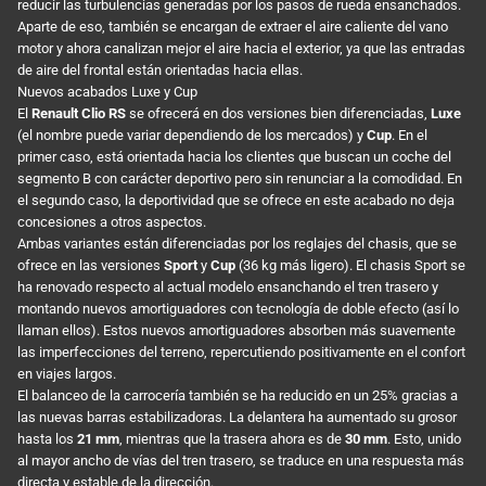
reducir las turbulencias generadas por los pasos de rueda ensanchados.
Aparte de eso, también se encargan de extraer el aire caliente del vano
motor y ahora canalizan mejor el aire hacia el exterior, ya que las entradas
de aire del frontal están orientadas hacia ellas.
Nuevos acabados Luxe y Cup
El
Renault Clio RS
se ofrecerá en dos versiones bien diferenciadas,
Luxe
(el nombre puede variar dependiendo de los mercados) y
Cup
. En el
primer caso, está orientada hacia los clientes que buscan un coche del
segmento B con carácter deportivo pero sin renunciar a la comodidad. En
el segundo caso, la deportividad que se ofrece en este acabado no deja
concesiones a otros aspectos.
Ambas variantes están diferenciadas por los reglajes del chasis, que se
ofrece en las versiones
Sport
y
Cup
(36 kg más ligero). El chasis Sport se
ha renovado respecto al actual modelo ensanchando el tren trasero y
montando nuevos amortiguadores con tecnología de doble efecto (así lo
llaman ellos). Estos nuevos amortiguadores absorben más suavemente
las imperfecciones del terreno, repercutiendo positivamente en el confort
en viajes largos.
El balanceo de la carrocería también se ha reducido en un 25% gracias a
las nuevas barras estabilizadoras. La delantera ha aumentado su grosor
hasta los
21 mm
, mientras que la trasera ahora es de
30 mm
. Esto, unido
al mayor ancho de vías del tren trasero, se traduce en una respuesta más
directa y estable de la dirección.