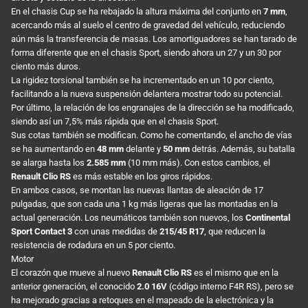
En el chasis Cup se ha rebajado la altura máxima del conjunto en
7 mm
,
acercando más al suelo el centro de gravedad del vehículo, reduciendo
aún más la transferencia de masas. Los amortiguadores se han tarado de
forma diferente que en el chasis Sport, siendo ahora un 27 y un 30 por
ciento más duros.
La rigidez torsional también se ha incrementado en un 10 por ciento,
facilitando a la nueva suspensión delantera mostrar todo su potencial.
Por último, la relación de los engranajes de la dirección se ha modificado,
siendo así un 7,5% más rápida que en el chasis Sport.
Sus cotas también se modifican. Como he comentando, el ancho de vías
se ha aumentando en
48 mm
delante y
50 mm
detrás. Además, su batalla
se alarga hasta los
2.585 mm
(10 mm más). Con estos cambios, el
Renault Clio RS
es más estable en los giros rápidos.
En ambos casos, se montan las nuevas llantas de aleación de 17
pulgadas, que son cada una 1 kg más ligeras que las montadas en la
actual generación. Los neumáticos también son nuevos, los
Continental
Sport Contact 3
con unas medidas de
215/45 R17
, que reducen la
resistencia de rodadura en un 5 por ciento.
Motor
El corazón que mueve al nuevo
Renault Clio RS
es el mismo que en la
anterior generación, el conocido
2.0 16V
(código interno F4R RS), pero se
ha mejorado gracias a retoques en el mapeado de la electrónica y la