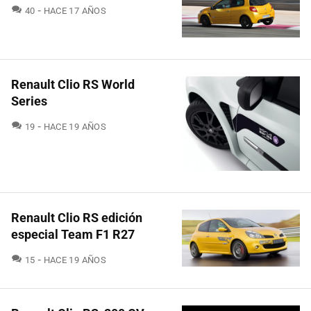
COMENTARIOS
40
HACE 17 AÑOS
Renault Clio RS World
Series
COMENTARIOS
19
HACE 19 AÑOS
Renault Clio RS edición
especial Team F1 R27
COMENTARIOS
15
HACE 19 AÑOS