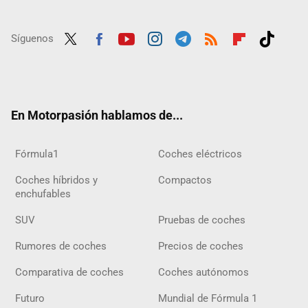
Síguenos
Twit
Fac
Yout
Inst
Tele
RSS
Flip
Tikt
ter
ebo
ube
agra
gra
boar
ok
ok
m
m
d
En Motorpasión hablamos de...
Fórmula1
Coches eléctricos
Coches híbridos y
Compactos
enchufables
SUV
Pruebas de coches
Rumores de coches
Precios de coches
Comparativa de coches
Coches autónomos
Futuro
Mundial de Fórmula 1