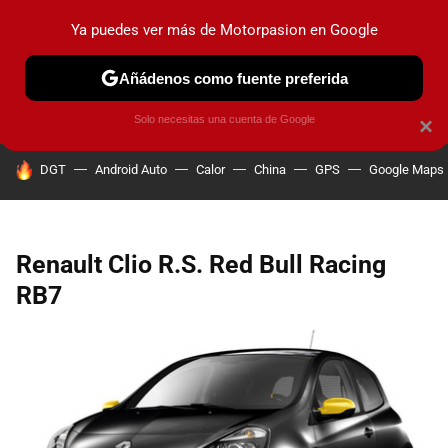
Ya puedes ver más de Motorpasion en Google
PRUEBAS
COCHES ELÉCTRICOS
OBSERVATORIO
F1
Añádenos como fuente preferida
Solo necesitas una cuenta de Google
×
HOY SE HABLA DE
DGT
Android Auto
Calor
China
GPS
Google Maps
Renault Clio R.S. Red Bull Racing
RB7