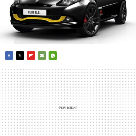
FACEBOOK
TWITTER
FLIPBOARD
E-
WHATSAPP
MAIL