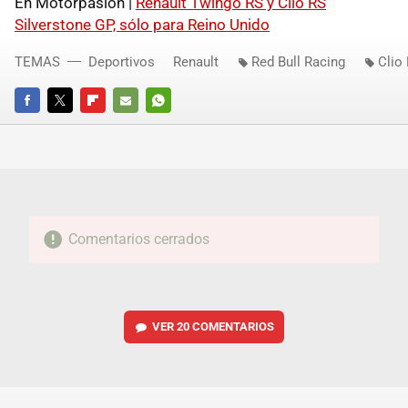
En Motorpasión |
Renault Twingo RS y Clio RS
Silverstone GP, sólo para Reino Unido
TEMAS
Deportivos
Renault
Red Bull Racing
Clio
FACEBOOK
TWITTER
FLIPBOARD
E-
WHATSAPP
MAIL
Comentarios cerrados
VER
20 COMENTARIOS